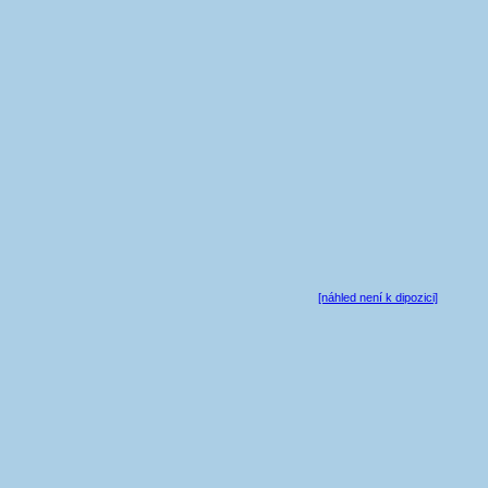
[náhled není k dipozici]