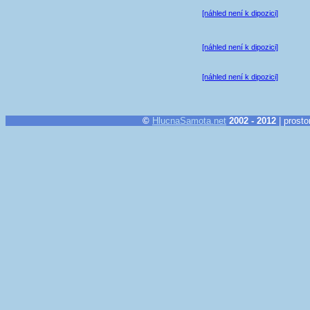
[náhled není k dipozici]
[náhled není k dipozici]
[náhled není k dipozici]
©
HlucnaSamota.net
2002 - 2012
| prosto