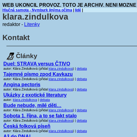
WEB UKONCIL PROVOZ. TOTO JE ARCHIV. NENI MOZNE
Hlučná samota - Nymburk jinýma očima
|
lidé
|
klara.zindulkova
redaktor -
Litenky
Kontakt
Články
Duel: STRAVA versus ČTIVO
autor: Klára Zindulková (přidal
klara.zindulkova
) |
debata
Tajemné písmo zpod Kavkazu
autor: Klára Zindulková (přidal
klara.zindulkova
) |
debata
Angina pectoris
autor: Klára Zindulková (přidal
klara.zindulkova
) |
debata
Ukázky z exotické literatury
autor:
klara.zindulkova
|
debata
Bude nebude, milé děti…
autor: Klára Zindulková (přidal
klara.zindulkova
) |
debata
Sobota 1. října, a to se fakt stalo
autor: Klára Zindulková (přidal
klara.zindulkova
) |
debata
Česká folková píseň
autor: Klára Zindulková (přidal
klara.zindulkova
) |
debata
Až do DNA!