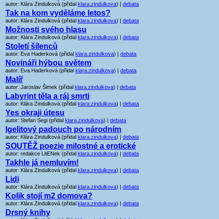
autor: Klára Zindulková (přidal
klara.zindulkova
) |
debata
Tak na kom vyděláme letos?
autor: Klára Zindulková (přidal
klara.zindulkova
) |
debata
Možnosti svého hlasu
autor: Klára Zindulková (přidal
klara.zindulkova
) |
debata
Století šílenců
autor: Eva Haderková (přidal
klara.zindulkova
) |
debata
Novináři hýbou světem
autor: Eva Haderková (přidal
klara.zindulkova
) |
debata
Malíř
autor: Jaroslav Šimek (přidal
klara.zindulkova
) |
debata
Labyrint těla a ráj smrti
autor: Klára Zindulková (přidal
klara.zindulkova
) |
debata
Yes okraji útesu
autor: Stefan Segi (přidal
klara.zindulkova
) |
debata
Igelitový padouch po národním
autor: Klára Zindulková (přidal
klara.zindulkova
) |
debata
SOUTĚŽ poezie milostné a erotické
autor: redakce LitENek (přidal
klara.zindulkova
) |
debata
Takhle já nemluvím!
autor: Klára Zindulková (přidal
klara.zindulkova
) |
debata
Lidi
autor: Klára Zindulková (přidal
klara.zindulkova
) |
debata
Kolik stojí m2 domova?
autor: Klára Zindulková (přidal
klara.zindulkova
) |
debata
Drsný knihy