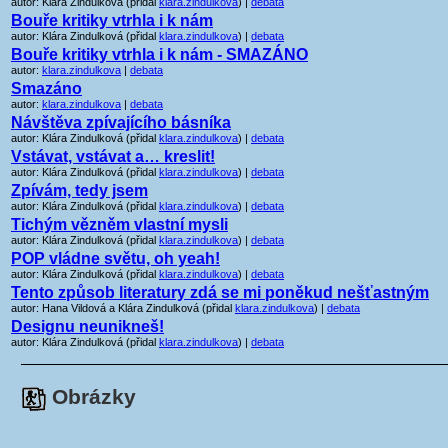
autor: Klára Zindulková (přidal
klara.zindulkova
) |
debata
Bouře kritiky vtrhla i k nám
autor: Klára Zindulková (přidal
klara.zindulkova
) |
debata
Bouře kritiky vtrhla i k nám - SMAZÁNO
autor:
klara.zindulkova
|
debata
Smazáno
autor:
klara.zindulkova
|
debata
Návštěva zpívajícího básníka
autor: Klára Zindulková (přidal
klara.zindulkova
) |
debata
Vstávat, vstávat a… kreslit!
autor: Klára Zindulková (přidal
klara.zindulkova
) |
debata
Zpívám, tedy jsem
autor: Klára Zindulková (přidal
klara.zindulkova
) |
debata
Tichým vězněm vlastní mysli
autor: Klára Zindulková (přidal
klara.zindulkova
) |
debata
POP vládne světu, oh yeah!
autor: Klára Zindulková (přidal
klara.zindulkova
) |
debata
Tento způsob literatury zdá se mi poněkud nešťastným
autor: Hana Vildová a Klára Zindulková (přidal
klara.zindulkova
) |
debata
Designu neunikneš!
autor: Klára Zindulková (přidal
klara.zindulkova
) |
debata
Obrázky