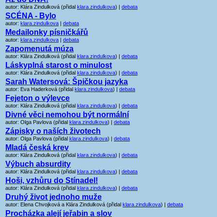
autor: Klára Zindulková (přidal
klara.zindulkova
) |
debata
SCÉNA - Bylo
autor:
klara.zindulkova
|
debata
Medailonky písničkářů
autor:
klara.zindulkova
|
debata
Zapomenutá múza
autor: Klára Zindulková (přidal
klara.zindulkova
) |
debata
Láskyplná starost o minulost
autor: Klára Zindulková (přidal
klara.zindulkova
) |
debata
Sarah Watersová: Špičkou jazyka
autor: Eva Haderková (přidal
klara.zindulkova
) |
debata
Fejeton o výlevce
autor: Klára Zindulková (přidal
klara.zindulkova
) |
debata
Divné věci nemohou být normální
autor: Olga Pavlova (přidal
klara.zindulkova
) |
debata
Zápisky o naších životech
autor: Olga Pavlova (přidal
klara.zindulkova
) |
debata
Mladá česká krev
autor: Klára Zindulková (přidal
klara.zindulkova
) |
debata
Výbuch absurdity
autor: Klára Zindulková (přidal
klara.zindulkova
) |
debata
Hoši, vzhůru do Stínadel!
autor: Klára Zindulková (přidal
klara.zindulkova
) |
debata
Druhý život jednoho muže
autor: Elena Chvojková a Klára Zindulková (přidal
klara.zindulkova
) |
debata
Procházka alejí jeřabin a slov