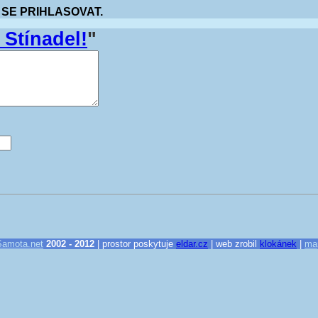
 SE PRIHLASOVAT.
 Stínadel!
"
Samota.net
2002 - 2012
| prostor poskytuje
eldar.cz
| web zrobil
klokánek
|
ma