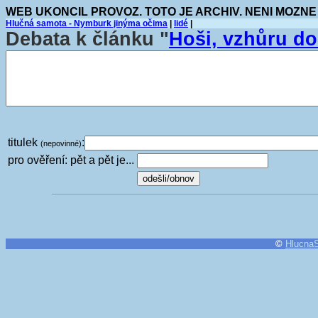
WEB UKONCIL PROVOZ. TOTO JE ARCHIV. NENI MOZNE
Hlučná samota - Nymburk jinýma očima
|
lidé
|
Debata k článku "
Hoši, vzhůru do
titulek
:
(nepovinné)
pro ověření: pět a pět je...
©
Hlucna