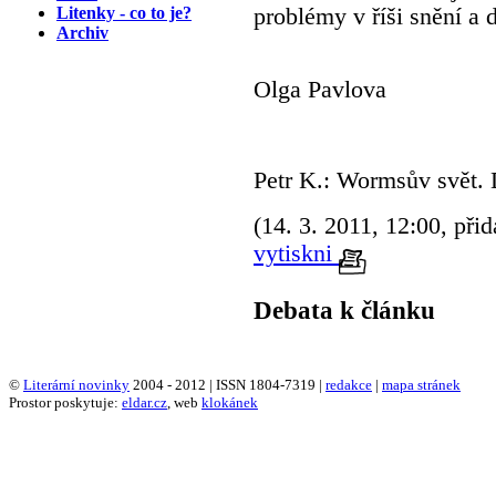
Litenky - co to je?
problémy v říši snění a 
Archiv
Olga Pavlova
Petr K.: Wormsův svět. 
(14. 3. 2011, 12:00, přid
vytiskni
Debata k článku
©
Literární novinky
2004 - 2012 | ISSN 1804-7319 |
redakce
|
mapa stránek
Prostor poskytuje:
eldar.cz
, web
klokánek