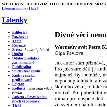
WEB UKONCIL PROVOZ. TOTO JE ARCHIV. NENI MOZN
Literární novinky
|
lidé
|
Litenky
Editorial
Divné věci nem
Rozhovor
Téma
Recenze
Wormsův svět Petra K
Scéna
- kulturní přehled
Olga Pavlova
Umění
Události redakcí
Jak autor sám přiznává, 
zaznamenané
Publicistika
Pro jak staré dětí je kn
Studentské studie
nejmenší být nemůže, má
Knihy redakcí
prolistované
nepochopitelných, ale z
Fejeton
školního věku, to také n
Kolbiště
- Současná mladá
motivů. Pro pubertální 
tvorba
Anketa - První kniha
román pro dospělé děti, k
mých vzpomínek
že svět není natolik jed
Tiráž