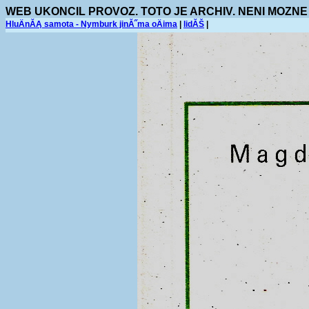
WEB UKONCIL PROVOZ. TOTO JE ARCHIV. NENI MOZNE
HluÄnĂĄ samota - Nymburk jinĂ˝ma oÄima
|
lidĂŠ
|