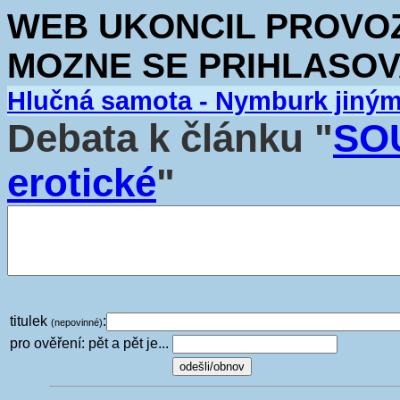
WEB UKONCIL PROVOZ.
MOZNE SE PRIHLASOV
Hlučná samota - Nymburk jiný
Debata k článku "
SOU
erotické
"
titulek
:
(nepovinné)
pro ověření: pět a pět je...