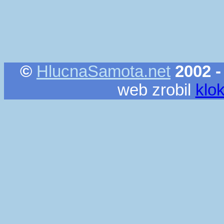
©
HlucnaSamota.net
2002 -
web zrobil
klo