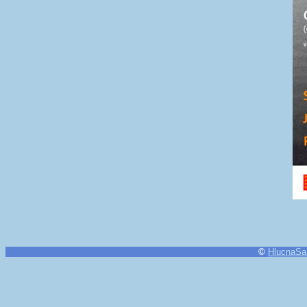
©
HlucnaSa