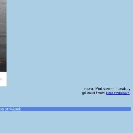
repro: Pod vlivem literatury
(pĹidal uĹživatel
klara.zindulkova
)
pa strĂĄnek