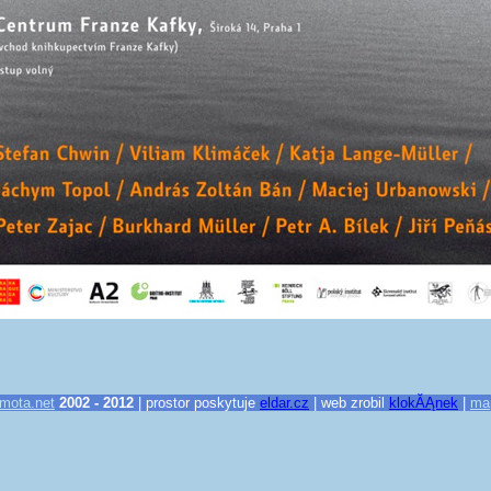
mota.net
2002 - 2012
| prostor poskytuje
eldar.cz
| web zrobil
klokĂĄnek
|
ma