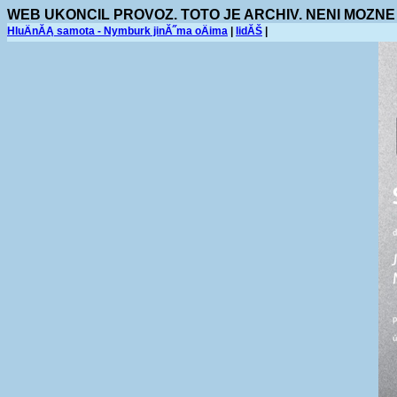
WEB UKONCIL PROVOZ. TOTO JE ARCHIV. NENI MOZNE
HluÄnĂĄ samota - Nymburk jinĂ˝ma oÄima
|
lidĂŠ
|