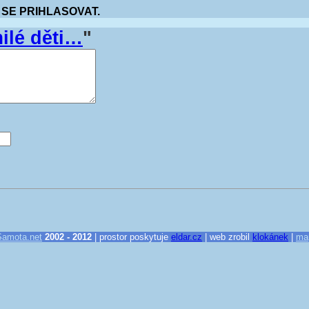
 SE PRIHLASOVAT.
ilé děti…
"
Samota.net
2002 - 2012
| prostor poskytuje
eldar.cz
| web zrobil
klokánek
|
ma