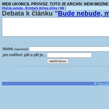
WEB UKONCIL PROVOZ. TOTO JE ARCHIV. NENI MOZNE
Hlučná samota - Nymburk jinýma očima
|
lidé
|
Debata k článku "
Bude nebude, m
titulek
:
(nepovinné)
pro ověření: pět a pět je...
©
Hlucna