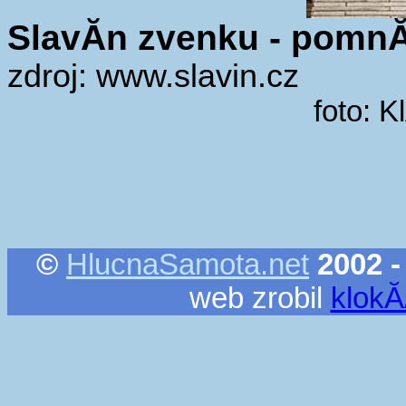
SlavĂ­n zvenku - pomnĂ
zdroj: www.slavin.cz
foto: 
©
HlucnaSamota.net
2002 -
web zrobil
klok