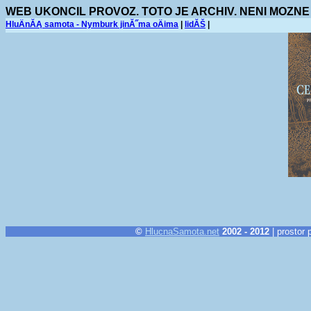
WEB UKONCIL PROVOZ. TOTO JE ARCHIV. NENI MOZNE
HluÄnĂĄ samota - Nymburk jinĂ˝ma oÄima
|
lidĂŠ
|
©
HlucnaSamota.net
2002 - 2012
| prostor