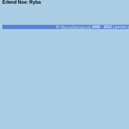
Erlend Noe: Ryba
©
HlucnaSamota.net
2002 - 2012
| prostor