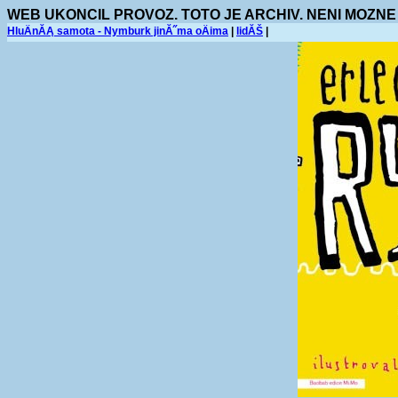
WEB UKONCIL PROVOZ. TOTO JE ARCHIV. NENI MOZNE
HluÄnĂĄ samota - Nymburk jinĂ˝ma oÄima
|
lidĂŠ
|