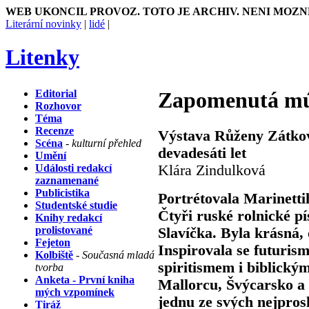
WEB UKONCIL PROVOZ. TOTO JE ARCHIV. NENI MOZN
Literární novinky
|
lidé
|
Litenky
Editorial
Zapomenutá m
Rozhovor
Téma
Recenze
Výstava Růženy Zátkov
Scéna
- kulturní přehled
devadesáti let
Umění
Události redakcí
Klára Zindulková
zaznamenané
Publicistika
Portrétovala Marinettih
Studentské studie
Čtyři ruské rolnické p
Knihy redakcí
prolistované
Slavíčka. Byla krásná, 
Fejeton
Inspirovala se futuri
Kolbiště
- Současná mladá
spiritismem i biblickými
tvorba
Anketa - První kniha
Mallorcu, Švýcarsko a 
mých vzpomínek
jednu ze svých nejpros
Tiráž