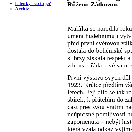
Litenky - co to je?
Růženu Zátkovou.
Archiv
Malířka se narodila roku
umění hudebnímu i výtva
před první světovou vál
dostala do bohémské spol
si brzy získala respekt a
zde uspořádal dvě samos
První výstavu svých děl
1923. Krátce předtím vš
letech. Její dílo se tak
sbírek, k přátelům do za
část přes svou vnitřní n
neúprosné pomíjivosti h
zapomenuta – nebýt his
která vzala odkaz výjim