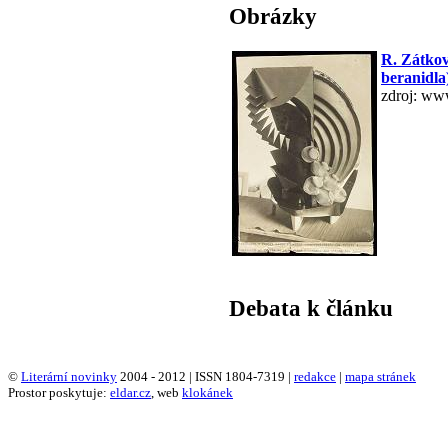
Obrázky
R. Zátkov
beranidla
zdroj: ww
Debata k článku
©
Literární novinky
2004 - 2012 | ISSN 1804-7319 |
redakce
|
mapa stránek
Prostor poskytuje:
eldar.cz
, web
klokánek