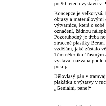
po 90 letech výstavu v 
Koncepce je velkorysá. 
obrazy a materiálovými 
výtvarnice, která o sobě
označení, žádnou nálepk
Pozoruhodný je třeba no
ztracené plastiky Beran. 
vzdělání, jaké zůstalo v
Těm několika šťastným 
výstava, nazvaná podle 
pokoj.
Bělovlasý pán v tramvaj
plakátku z výstavy v ruc
„Geniální, pane!“