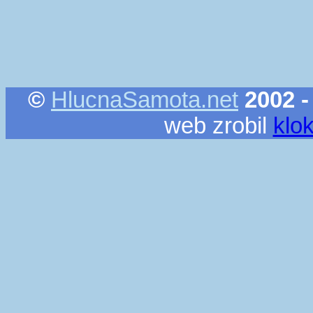
©
HlucnaSamota.net
2002 -
web zrobil
klo