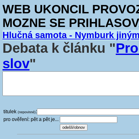
WEB UKONCIL PROVOZ.
MOZNE SE PRIHLASOV
Hlučná samota - Nymburk jiný
Debata k článku "
Pro
slov
"
titulek
:
(nepovinné)
pro ověření: pět a pět je...