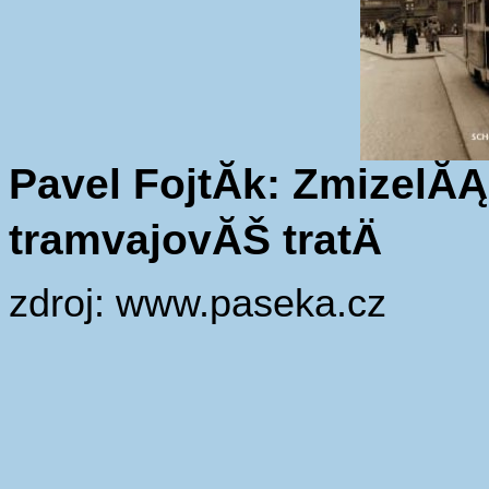
Pavel FojtĂ­k: ZmizelĂ
tramvajovĂŠ tratÄ
zdroj: www.paseka.cz