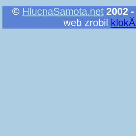
©
HlucnaSamota.net
2002 -
web zrobil
klok