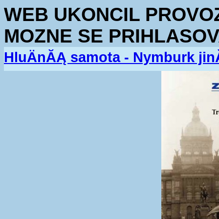
WEB UKONCIL PROVOZ.
MOZNE SE PRIHLASOV
HluÄnĂĄ samota - Nymburk jin