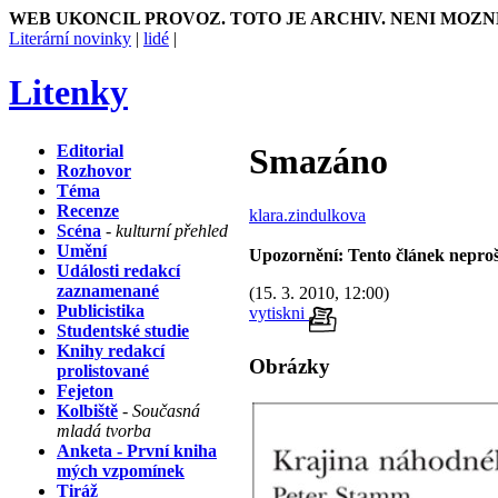
WEB UKONCIL PROVOZ. TOTO JE ARCHIV. NENI MOZN
Literární novinky
|
lidé
|
Litenky
Editorial
Smazáno
Rozhovor
Téma
Recenze
klara.zindulkova
Scéna
- kulturní přehled
Umění
Upozornění: Tento článek neproš
Události redakcí
zaznamenané
(15. 3. 2010, 12:00)
Publicistika
vytiskni
Studentské studie
Knihy redakcí
Obrázky
prolistované
Fejeton
Kolbiště
- Současná
mladá tvorba
Anketa - První kniha
mých vzpomínek
Tiráž