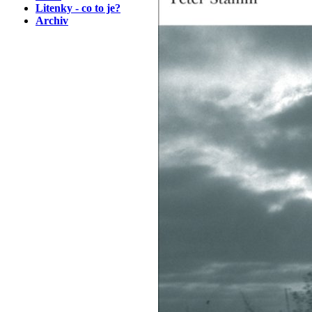
Litenky - co to je?
Archiv