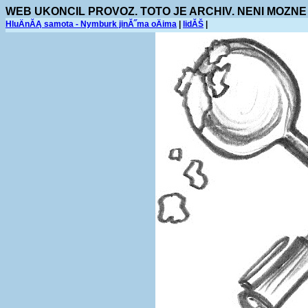
WEB UKONCIL PROVOZ. TOTO JE ARCHIV. NENI MOZNE
HluÄnĂĄ samota - Nymburk jinĂ˝ma oÄima
|
lidĂŠ
|