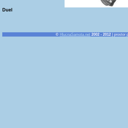
Duel
©
HlucnaSamota.net
2002 - 2012
| prostor