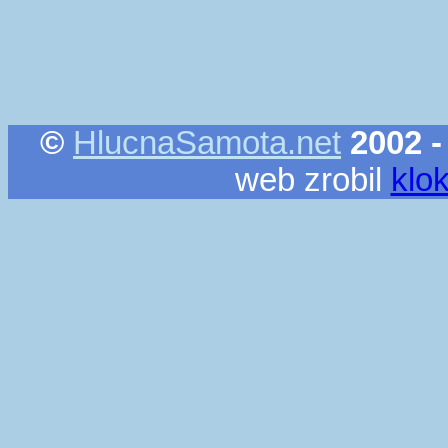
©
HlucnaSamota.net
2002 -
web zrobil
klo