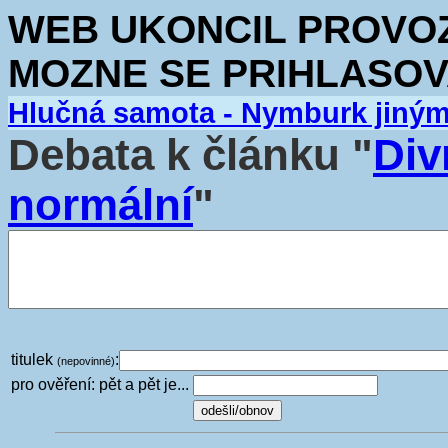
WEB UKONCIL PROVOZ.
MOZNE SE PRIHLASOV
Hlučná samota - Nymburk jiný
Debata k článku "
Div
normální
"
titulek
:
(nepovinné)
pro ověření: pět a pět je...