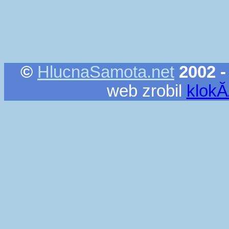
©
HlucnaSamota.net
2002 -
web zrobil
klok