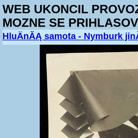
WEB UKONCIL PROVOZ.
MOZNE SE PRIHLASOV
HluÄnĂĄ samota - Nymburk jin