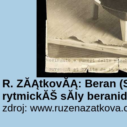
R. ZĂĄtkovĂĄ: Beran (Se
rytmickĂŠ sĂ­ly beranid
zdroj: www.ruzenazatkova.