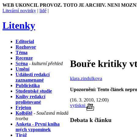
WEB UKONCIL PROVOZ. TOTO JE ARCHIV. NENI MOZN
Literární novinky
|
lidé
|
Litenky
Editorial
Rozhovor
Téma
Recenze
Bouře kritiky 
Scéna
- kulturní přehled
Umění
Události redakcí
klara.zindulkova
zaznamenané
Publicistika
Upozornění: Tento článek nepro
Studentské studie
Knihy redakcí
(16. 3. 2010, 12:00)
prolistované
vytiskni
Fejeton
Kolbiště
- Současná mladá
tvorba
Debata k článku
Anketa - První kniha
mých vzpomínek
Tiráž