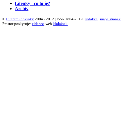
Litenky - co to je?
Archiv
©
Literární novinky
2004 - 2012 | ISSN 1804-7319 |
redakce
|
mapa stránek
Prostor poskytuje:
eldar.cz
, web
klokánek