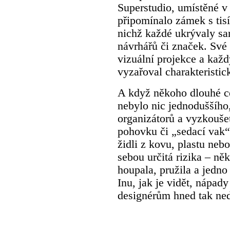
Superstudio, umístěné v
připomínalo zámek s tisí
nichž každé ukrývaly sam
návrhářů či značek. Své 
vizuální projekce a každ
vyzařoval charakteristic
A když někoho dlouhé c
nebylo nic jednoduššího
organizátorů a vyzkoušet
pohovku či „sedací vak“.
židli z kovu, plastu nebo
sebou určitá rizika – ně
houpala, pružila a jedn
Inu, jak je vidět, nápad
designérům hned tak ne