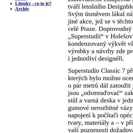
Litenky - co to je?
tváří letošního Designbl
Archiv
Svým úsměvem lákal náv
jiné akce, jež se v těch
celé Praze. Doprovodný
„Superstudií“ v Holešovi
kondenzovaný výkvět vš
výrobky a návrhy zde pr
i jednotliví designéři.
Superstudio Classic 7 př
kterých bylo možno ocen
o pár metrů dál zatouži
jsou „odsmraďovač“ zak
stůl a varná deska v je
gumové nerozbitné vázy
napojení k počítači opéc
tvary, materiály a – v př
vaší pozornosti dožadov