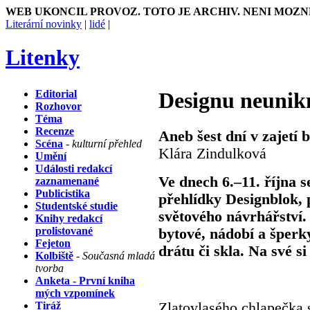
WEB UKONCIL PROVOZ. TOTO JE ARCHIV. NENI MOZN
Literární novinky
|
lidé
|
Litenky
Editorial
Designu neunik
Rozhovor
Téma
Recenze
Aneb šest dní v zajetí 
Scéna
- kulturní přehled
Klára Zindulková
Umění
Události redakcí
Ve dnech 6.–11. října s
zaznamenané
Publicistika
přehlídky Designblok, p
Studentské studie
světového návrhářství.
Knihy redakcí
prolistované
bytové, nádobí a šperky
Fejeton
drátu či skla. Na své s
Kolbiště
- Současná mladá
tvorba
Anketa - První kniha
mých vzpomínek
Tiráž
Zlatovlasého chlapečka s