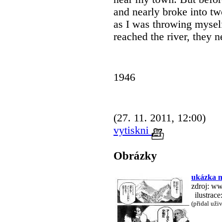
and nearly broke into tw
as I was throwing myself
reached the river, they 
1946
(27. 11. 2011, 12:00)
vytiskni
Obrázky
ukázka 
zdroj: w
ilustrace
(přidal uži