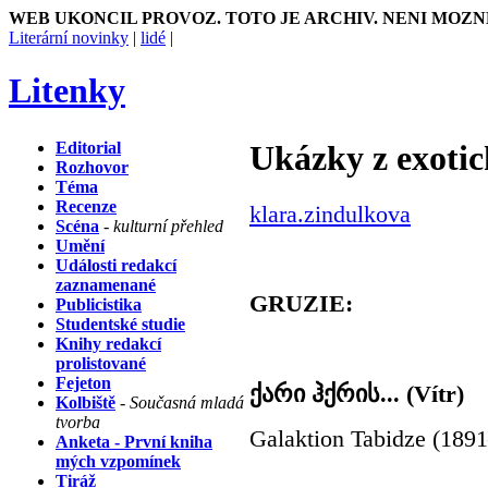
WEB UKONCIL PROVOZ. TOTO JE ARCHIV. NENI MOZN
Literární novinky
|
lidé
|
Litenky
Editorial
Ukázky z exotic
Rozhovor
Téma
Recenze
klara.zindulkova
Scéna
- kulturní přehled
Umění
Události redakcí
zaznamenané
GRUZIE:
Publicistika
Studentské studie
Knihy redakcí
prolistované
Fejeton
ქარი ჰქრის... (Vítr)
Kolbiště
- Současná mladá
tvorba
Galaktion Tabidze (189
Anketa - První kniha
mých vzpomínek
Tiráž