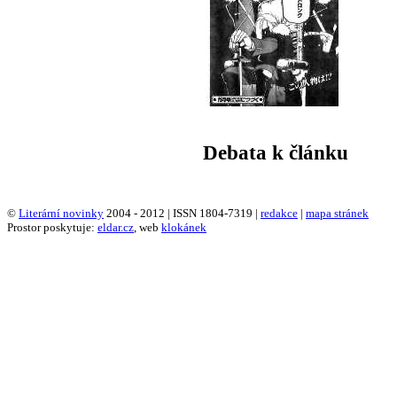
Debata k článku
©
Literární novinky
2004 - 2012 | ISSN 1804-7319 |
redakce
|
mapa stránek
Prostor poskytuje:
eldar.cz
, web
klokánek