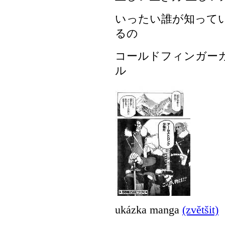
いったい誰が知って
るの
コールドフィンガー
ル
ukázka manga
(zvětšit)