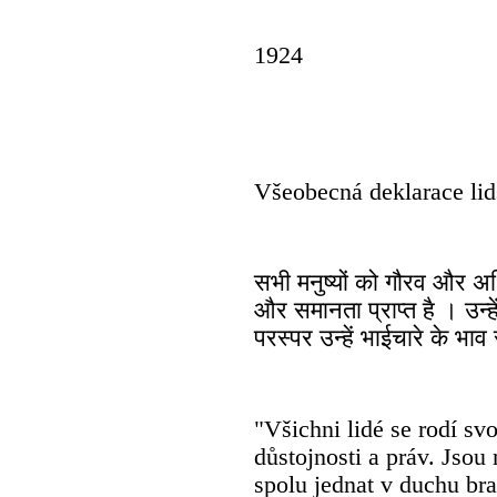
1924
Všeobecná deklarace lid
सभी मनुष्यों को गौरव और अधि
और समानता प्राप्त है । उन्हें
परस्पर उन्हें भाईचारे के भाव
"Všichni lidé se rodí sv
důstojnosti a práv. Jso
spolu jednat v duchu brat