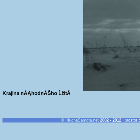
Krajina nĂĄhodnĂŠho ĹžitĂ­
©
HlucnaSamota.net
2002 - 2012
| prostor