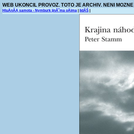
WEB UKONCIL PROVOZ. TOTO JE ARCHIV. NENI MOZNE
HluÄnĂĄ samota - Nymburk jinĂ˝ma oÄima
|
lidĂŠ
|