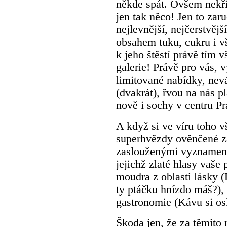
někde spát. Ovšem nekři
jen tak něco! Jen to zaru
nejlevnější, nejčerstvěj
obsahem tuku, cukru i v
k jeho štěstí právě tím 
galerie! Právě pro vás, 
limitované nabídky, nevá
(dvakrát), řvou na nás pl
nově i sochy v centru Pr
A když si ve víru toho vš
superhvězdy ověnčené z
zaslouženými vyznamená
jejichž zlaté hlasy vaše
moudra z oblasti lásky (
ty ptáčku hnízdo máš?), 
gastronomie (Kávu si os
Škoda jen, že za těmito