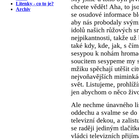
Litenky - co to je?
chcete vědět! Aha, to j
Archiv
se osudové informace bl
aby nás probodaly svými
idolů našich růžových sr
nejpikantnosti, takže u
také kdy, kde, jak, s čí
sesypou k nohám hromad
soucitem sesypeme my sa
mžiku spěchají utěšit ci
nejvoňavějších miminkách
svět. Listujeme, prohlíž
jen abychom o něco život
Ale nechme únavného lis
oddechu a svalme se do t
televizní dekou, a zal
se raději jediným tlačít
vládci televizních přijí