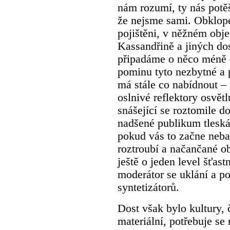
nám rozumí, ty nás potěš
že nejsme sami. Obklop
pojištěni, v něžném obje
Kassandřině a jiných do
připadáme o něco méně o
pominu tyto nezbytné a 
má stále co nabídnout – 
oslnivé reflektory osvětl
snášející se roztomile d
nadšené publikum tleská
pokud vás to začne nebavi
roztroubí a načančané ob
ještě o jeden level šťast
moderátor se uklání a p
syntetizátorů.
Dost však bylo kultury, č
materiální, potřebuje se n