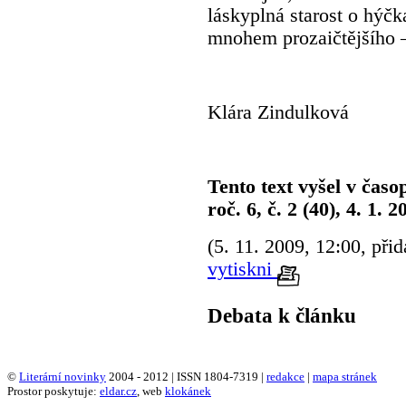
láskyplná starost o hýč
mnohem prozaičtějšího
Klára Zindulková
Tento text vyšel v časo
roč. 6, č. 2 (40), 4. 1. 2
(5. 11. 2009, 12:00, přid
vytiskni
Debata k článku
©
Literární novinky
2004 - 2012 | ISSN 1804-7319 |
redakce
|
mapa stránek
Prostor poskytuje:
eldar.cz
, web
klokánek