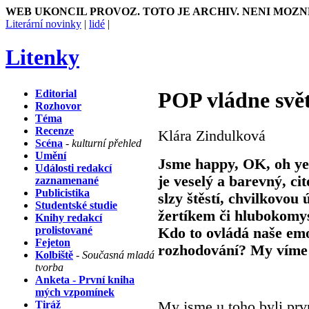
WEB UKONCIL PROVOZ. TOTO JE ARCHIV. NENI MOZN
Literární novinky
|
lidé
|
Litenky
Editorial
POP vládne svět
Rozhovor
Téma
Recenze
Klára Zindulková
Scéna
- kulturní přehled
Umění
Jsme happy, OK, oh ye
Události redakcí
je veselý a barevný, cit
zaznamenané
Publicistika
slzy štěstí, chvilkovo
Studentské studie
žertíkem či hlubokomy
Knihy redakcí
prolistované
Kdo to ovládá naše emo
Fejeton
rozhodování? My víme
Kolbiště
- Současná mladá
tvorba
Anketa - První kniha
mých vzpomínek
Tiráž
My jsme u toho byli prvn