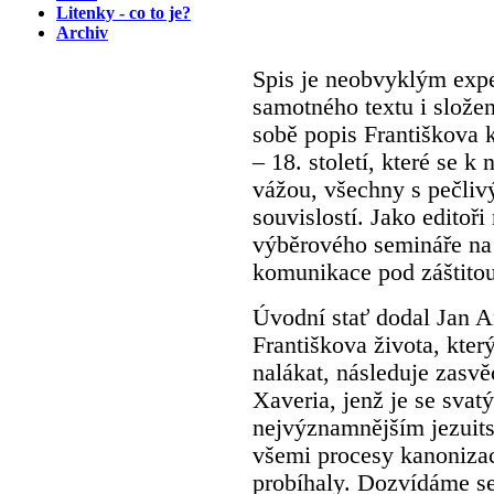
Litenky - co to je?
Archiv
Spis je neobvyklým expe
samotného textu i slože
sobě popis Františkova k
– 18. století, které se
vážou, všechny s pečli
souvislostí. Jako editoři
výběrového semináře na 
komunikace pod záštito
Úvodní stať dodal Jan A
Františkova života, kte
nalákat, následuje zasvě
Xaveria, jenž je se sva
nejvýznamnějším jezuit
všemi procesy kanonizac
probíhaly. Dozvídáme se