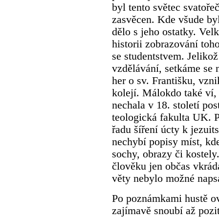
byl tento světec svatořeč
zasvěcen. Kde všude byl
dělo s jeho ostatky. Vel
historii zobrazování toh
se studentstvem. Jeliko
vzdělávání, setkáme se 
her o sv. Františku, vzn
kolejí. Málokdo také ví
nechala v 18. století po
teologická fakulta UK. P
řadu šíření úcty k jezui
nechybí popisy míst, kd
sochy, obrazy či kostely
člověku jen občas vkrád
věty nebylo možné napsat
Po poznámkami hustě o
zajímavě snoubí až pozit