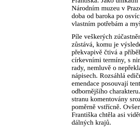
Františka. Jako unikátní
Národním muzeu v Praze.
doba od baroka po osvíc
vlastním potřebám a my
Píle veškerých zúčastně
zůstává, komu je výsled
překvapivě čtivá a příb
církevními termíny, s ni
rady, nemluvě o nepřekl
nápisech. Rozsáhlá edičn
emendace posouvají tento
odbornějšího charakteru
stranu komentovány sroz
poměrně vstřícně. Ovšem
Františka chtěla asi vidě
dálných krajů.