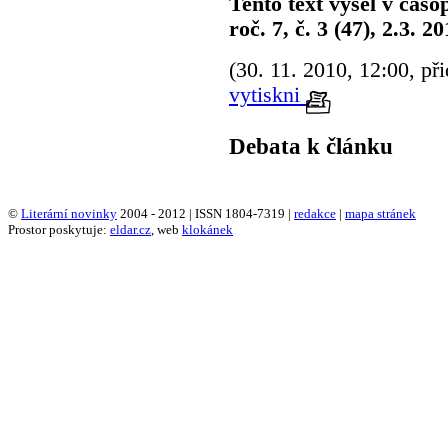
Tento text vyšel v časo
roč. 7, č. 3 (47), 2.3. 20
(30. 11. 2010, 12:00, př
vytiskni
Debata k článku
©
Literární novinky
2004 - 2012 | ISSN 1804-7319 |
redakce
|
mapa stránek
Prostor poskytuje:
eldar.cz
, web
klokánek