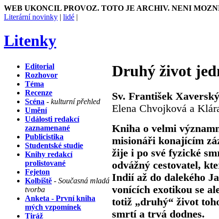
WEB UKONCIL PROVOZ. TOTO JE ARCHIV. NENI MOZN
Literární novinky
|
lidé
|
Litenky
Editorial
Druhý život je
Rozhovor
Téma
Recenze
Sv. František Xaverský
Scéna
- kulturní přehled
Elena Chvojková a Klár
Umění
Události redakcí
Kniha o velmi významné
zaznamenané
Publicistika
misionáři konajícím zá
Studentské studie
žije i po své fyzické s
Knihy redakcí
prolistované
odvážný cestovatel, kt
Fejeton
Indií až do dalekého J
Kolbiště
- Současná mladá
vonících exotikou se a
tvorba
Anketa - První kniha
totiž „druhý“ život toho
mých vzpomínek
smrtí a trvá dodnes.
Tiráž