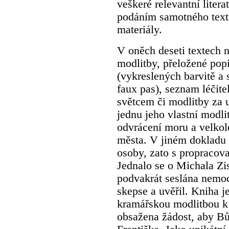
veškeré relevantní liter
podáním samotného textu
materiály.
V oněch deseti textech 
modlitby, přeložené popi
(vykreslených barvitě a 
faux pas), seznam léčit
světcem či modlitby za 
jednu jeho vlastní modl
odvrácení moru a velko
města. V jiném dokladu 
osoby, zato s propraco
Jednalo se o Michala Zis
podvakrát seslána nemoc,
skepse a uvěřil. Kniha 
kramářskou modlitbou k 
obsažena žádost, aby Bůh