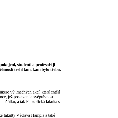
okojeni, studenti a profesoři ji
lanosti trefil tam, kam bylo třeba.
kero výjimečných akcí, které chtějí
nce, jež postavení a svéprávnost
měřítku, a tak Filozofická fakulta s
cké fakulty Václava Hampla a také