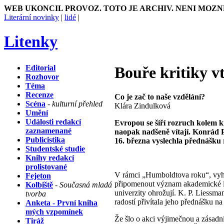
WEB UKONCIL PROVOZ. TOTO JE ARCHIV. NENI MOZN
Literární novinky
|
lidé
|
Litenky
Editorial
Bouře kritiky v
Rozhovor
Téma
Recenze
Co je zač to naše vzdělání?
Scéna
- kulturní přehled
Klára Zindulková
Umění
Události redakcí
Evropou se šíří rozruch kolem kni
zaznamenané
naopak nadšeně vítají.
Konrád P
Publicistika
16. března vyslechla přednášku r
Studentské studie
Knihy redakcí
prolistované
V rámci „Humboldtova roku“, vyhlá
Fejeton
připomenout význam akademické ins
Kolbiště
- Současná mladá
univerzity ohrožují. K. P. Liessm
tvorba
radostí přivítala jeho přednášku na
Anketa - První kniha
mých vzpomínek
Že šlo o akci výjimečnou a zásadní
Tiráž