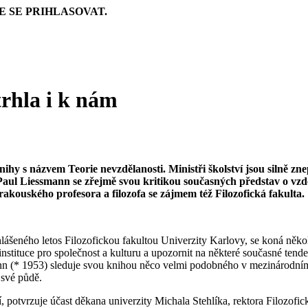
E SE PRIHLASOVAT.
trhla i k nám
hy s názvem Teorie nevzdělanosti. Ministři školství jsou silně znep
aul Liessmann
se zřejmě svou kritikou současných představ o vzdě
akouského profesora a filozofa se zájmem též Filozofická fakulta.
šeného letos Filozofickou fakultou Univerzity Karlovy, se koná několi
tituce pro společnost a kulturu a upozornit na některé současné tende
ann (* 1953) sleduje svou knihou něco velmi podobného v mezinárodním 
 své půdě.
, potvrzuje účast děkana univerzity Michala Stehlíka, rektora Filozofi