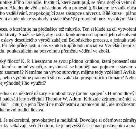
liky Jiřího Drahoše. Institucí, které zastupují, se téma dotýká velm
poru Akademie věd a následnou vlnu protestů (příkladem je vznik obča
ího vzdělávání, znepokojující zase zástupce univerzit. Bílé knize - pl
ezení akademické svobody a stále těsnější propojení mezi vysokými ško
oces, o kterém se na přednášce též mluvilo. Ten si klade za cíl vytvoře
traktivity. Snaží se také, aby rostla konkurenceschopnost jeho absolve
slavy desetiletého výročí zahájení Boloňského procesu, a jednak stude
ři této příležitosti u nás vznikla kupříkladu iniciativa Vzdělání není zb
du, poukazujícím na pozvolnou přeměnu vědění ve zboží.
ký filozof K. P. Liessmann se svou pádnou kritikou, která protestní s
, které se nutně vynoří, zamyslíme-li se hlouběji nad pojmem a stavem 
co to znamená? Nemáme na vývoz suroviny, mějme tedy vzdělání! Avšak 
, nebo vyrábíme pracovní sílu na zakázku prosperujícím firmám? Nebudo
ejvýhodnějšího využití?
jednak na některé názory Humbodltovy (odtud spojení s Humboldtovým
d padesáti lety zvěřejnil Theodor W. Adorn. Kritizuje zejména měnící se
ání“ - cituji) a jeho řízení ne možnostmi a hranicemi lidí, ale možnost
chovní tradicí lidstva.
í. Je nekorektní, provokativní a radikální. Dovoluje si očerňovat zámě
enky setkávají, svědčí o tom, že je nejvyšší čas se nad postavením a