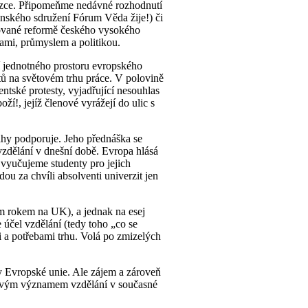
i úzce. Připomeňme nedávné rozhodnutí
nského sdružení Fórum Věda žije!) či
ánované reformě českého vysokého
lami, průmyslem a politikou.
ní jednotného prostoru evropského
ntů na světovém trhu práce. V polovině
ntské protesty, vyjadřující nesouhlas
oží!, jejíž členové vyrážejí do ulic s
nahy podporuje. Jeho přednáška se
vzdělání v dnešní době. Evropa hlásá
vyučujeme studenty pro jejich
u za chvíli absolventi univerzit jen
 rokem na UK), a jednak na esej
 účel vzdělání (tedy toho „co se
mi a potřebami trhu. Volá po zmizelých
ry Evropské unie. Ale zájem a zároveň
 pravým významem vzdělání v současné