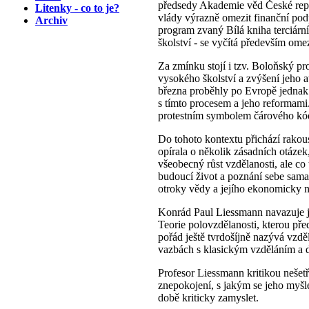
předsedy Akademie věd České repub
Litenky - co to je?
vlády výrazně omezit finanční pod
Archiv
program zvaný Bílá kniha terciárn
školství - se vyčítá především om
Za zmínku stojí i tzv. Boloňský pr
vysokého školství a zvýšení jeho a
března proběhly po Evropě jednak o
s tímto procesem a jeho reformami. P
protestním symbolem čárového kó
Do tohoto kontextu přichází rakous
opírala o několik zásadních otázek
všeobecný růst vzdělanosti, ale 
budoucí život a poznání sebe sama
otroky vědy a jejího ekonomicky n
Konrád Paul Liessmann navazuje 
Teorie polovzdělanosti, kterou pře
pořád ještě tvrdošíjně nazývá vzděl
vazbách s klasickým vzděláním a du
Profesor Liessmann kritikou nešetř
znepokojení, s jakým se jeho myšl
době kriticky zamyslet.