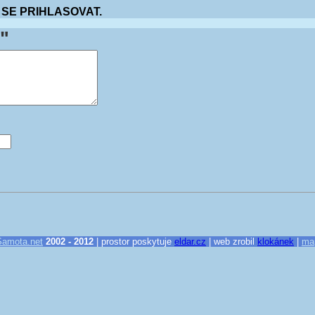
 SE PRIHLASOVAT.
"
Samota.net
2002 - 2012
| prostor poskytuje
eldar.cz
| web zrobil
klokánek
|
ma