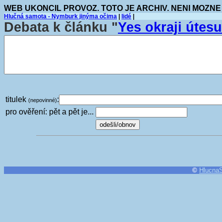
WEB UKONCIL PROVOZ. TOTO JE ARCHIV. NENI MOZNE
Hlučná samota - Nymburk jinýma očima
|
lidé
|
Debata k článku "
Yes okraji útesu
titulek
:
(nepovinné)
pro ověření: pět a pět je...
©
Hlucna