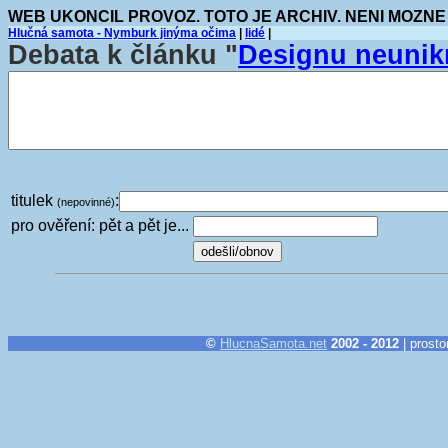
WEB UKONCIL PROVOZ. TOTO JE ARCHIV. NENI MOZNE
Hlučná samota - Nymburk jinýma očima
|
lidé
|
Debata k článku "
Designu neunik
titulek
:
(nepovinné)
pro ověření: pět a pět je...
©
HlucnaSamota.net
2002 - 2012
| prosto