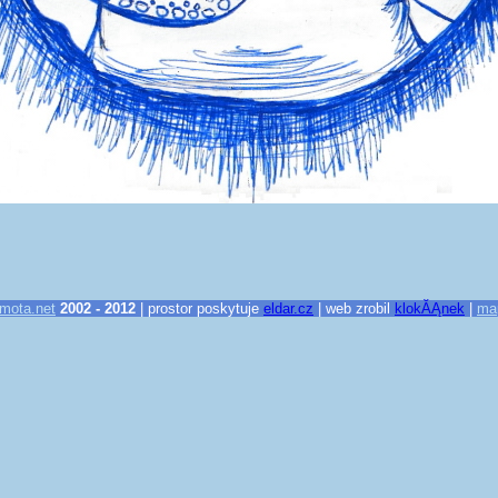
mota.net
2002 - 2012
| prostor poskytuje
eldar.cz
| web zrobil
klokĂĄnek
|
ma