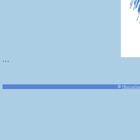
. . .
©
HlucnaSa