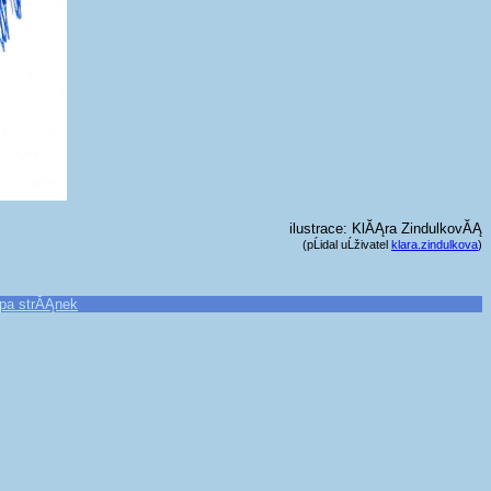
ilustrace: KlĂĄra ZindulkovĂĄ
(pĹidal uĹživatel
klara.zindulkova
)
pa strĂĄnek