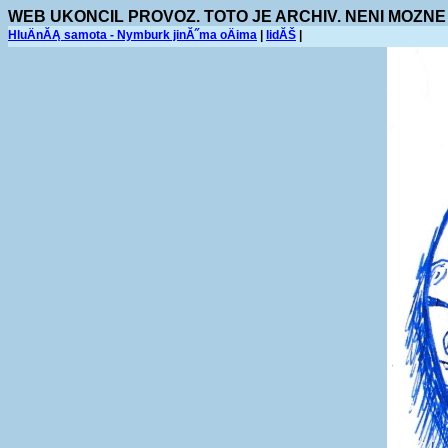
WEB UKONCIL PROVOZ. TOTO JE ARCHIV. NENI MOZNE
HluÄnĂĄ samota - Nymburk jinĂ˝ma oÄima
|
lidĂŠ
|