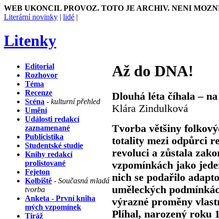
WEB UKONCIL PROVOZ. TOTO JE ARCHIV. NENI MOZN
Literární novinky
|
lidé
|
Litenky
Editorial
Až do DNA!
Rozhovor
Téma
Recenze
Dlouhá léta číhala – na
Scéna
- kulturní přehled
Klára Zindulková
Umění
Události redakcí
Tvorba většiny folkový
zaznamenané
Publicistika
totality mezi odpůrci 
Studentské studie
revoluci a zůstala zak
Knihy redakcí
prolistované
vzpomínkách jako jede
Fejeton
nich se podařilo adapt
Kolbiště
- Současná mladá
uměleckých podmínkách
tvorba
Anketa - První kniha
výrazné proměny vlast
mých vzpomínek
Plíhal, narozený roku 1
Tiráž