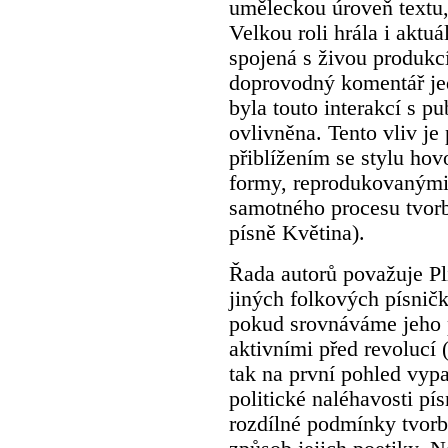
uměleckou úroveň textu, 
Velkou roli hrála i aktu
spojená s živou produkcí
doprovodný komentář jed
byla touto interakcí s 
ovlivněna. Tento vliv je 
přiblížením se stylu hov
formy, reprodukovanými 
samotného procesu tvorby
písně Květina).
Řada autorů považuje Plí
jiných folkových písničk
pokud srovnáváme jeho p
aktivními před revolucí
tak na první pohled vyp
politické naléhavosti pí
rozdílné podmínky tvorb