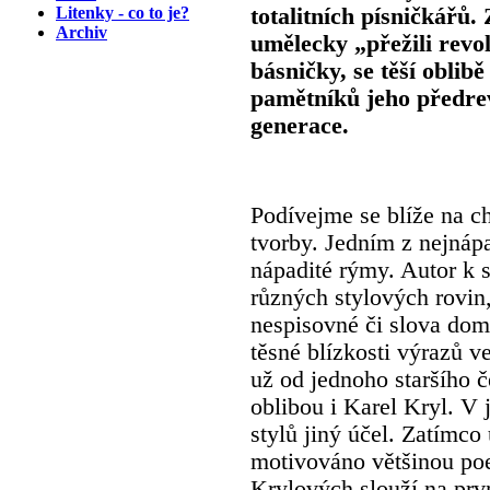
Litenky - co to je?
totalitních písničkářů.
Archiv
umělecky „přežili revol
básničky, se těší oblib
pamětníků jeho předrev
generace.
Podívejme se blíže na ch
tvorby. Jedním z nejnápa
nápadité rýmy. Autor k s
různých stylových rovin,
nespisovné či slova domác
těsné blízkosti výrazů v
už od jednoho staršího č
oblibou i Karel Kryl. V 
stylů jiný účel. Zatímco
motivováno většinou poe
Krylových slouží na prv