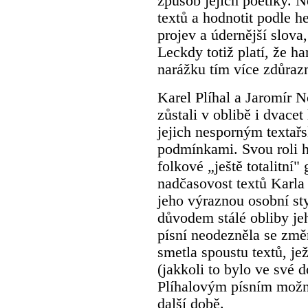
způsob jejich poetiky. 
textů a hodnotit podle he
projev a údernější slova,
Leckdy totiž platí, že 
narážku tím více zdůrazn
Karel Plíhal a Jaromír No
zůstali v oblibě i dvacet
jejich nesporným textařs
podmínkami. Svou roli hr
folkové „ještě totalitní
nadčasovost textů Karla 
jeho výraznou osobní st
důvodem stálé obliby je
písní neodezněla se zm
smetla spoustu textů, je
(jakkoli to bylo ve své d
Plíhalovým písním možn
další době.