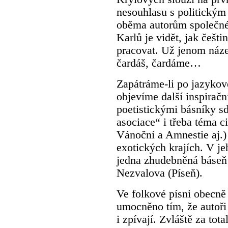
nesouhlasu s politickým
oběma autorům společné,
Karlů je vidět, jak češti
pracovat. Už jenom náze
čardáš, čardáme…
Zapátráme-li po jazykové 
objevíme další inspirační
poetistickými básníky sd
asociace“ i třeba téma c
Vánoční a Amnestie aj.) 
exotických krajích. V je
jedna zhudebněná báseň 
Nezvalova (Píseň).
Ve folkové písni obecně 
umocněno tím, že autoři 
i zpívají. Zvláště za tot