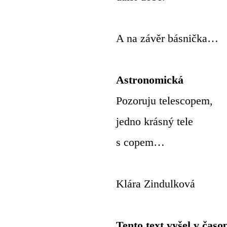
A na závěr básnička…
Astronomická
Pozoruju telescopem,
jedno krásný tele
s copem…
Klára Zindulková
Tento text vyšel v časo