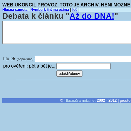
WEB UKONCIL PROVOZ. TOTO JE ARCHIV. NENI MOZNE
Hlučná samota - Nymburk jinýma očima
|
lidé
|
Debata k článku "
Až do DNA!
"
titulek
:
(nepovinné)
pro ověření: pět a pět je...
©
HlucnaSamota.net
2002 - 2012
| prosto