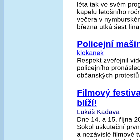
léta tak ve svém pr
kapelu letošního ročn
večera v nymburském
března utká šest fina
Policejní maši
klokanek
Respekt zveřejnil vi
policejního pronásle
občanských protestů
Filmový festiv
blíží!
Lukáš Kadava
Dne 14. a 15. října 
Sokol uskuteční prvn
a nezávislé filmové 