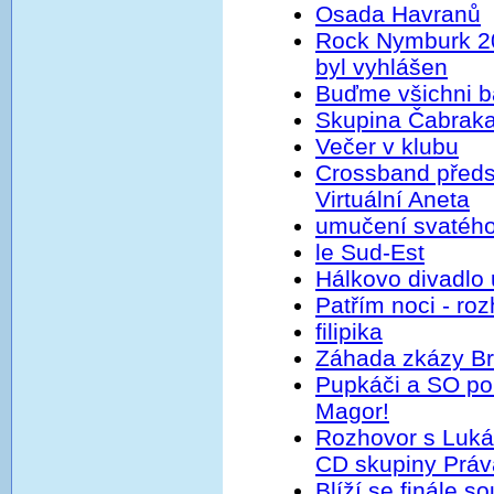
Osada Havranů
Rock Nymburk 20
byl vyhlášen
Buďme všichni b
Skupina Čabraka
Večer v klubu
Crossband předs
Virtuální Aneta
umučení svatého
le Sud-Est
Hálkovo divadlo
Patřím noci - r
filipika
Záhada zkázy Br
Pupkáči a SO pok
Magor!
Rozhovor s Luk
CD skupiny Práv
Blíží se finále 