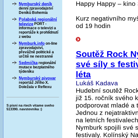
Happy Happy – kino 
Nymburský deník
denní zpravodajství
Deníků Bohemia
Kurz negativního myš
Polabská regionální
televize
PORT -
od 19 hodin
informace o televizi a
reportáže k prohlídnutí
z webu
Nymburk.info
on-line
zpravodajství,
Soutěž Rock Ny
převážně politické a
určitě ne nestranné
své síly s fest
Sedmička
regionální
mutace bezplatného
léta
týdeníku
Nymburský pivovar
Lukáš Kadava
reportáž Jiřího X.
Doležala v Reflexu
Hudební soutěž Rock 
již 15. ročník svého
podporovat mladé a t
S pisni na rtech vitame sveho
513390. navstevnika :)
Jednou z nejatraktivn
na letních festivalec
Nymburk spojili své 
festivaly. Kolínský 