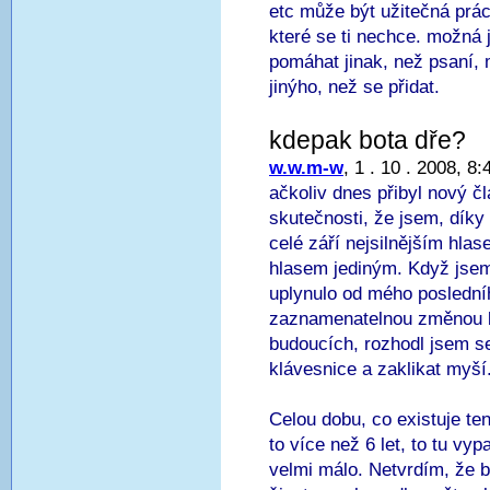
etc může být užitečná prác
které se ti nechce. možná je
pomáhat jinak, než psaní, m
jinýho, než se přidat.
kdepak bota dře?
w.w.m-w
, 1 . 10 . 2008, 8:
ačkoliv dnes přibyl nový č
skutečnosti, že jsem, díky
celé září nejsilnějším hla
hlasem jediným. Když jsem s
uplynulo od mého poslední
zaznamenatelnou změnou b
budoucích, rozhodl jsem s
klávesnice a zaklikat myší
Celou dobu, co existuje ten
to více než 6 let, to tu vy
velmi málo. Netvrdím, že b