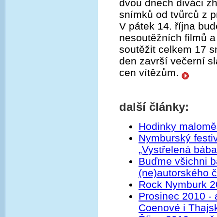
dvou dnech diváci z
snímků od tvůrců z p
V pátek 14. října b
nesoutěžních filmů a
soutěžit celkem 17 s
den završí večerní s
cen vítězům.
další články:
Hodinky maloměs
Nymburský festi
„Vystřelená bába
Buďme všichni b
(ne)autorského č
Rock Nymburk 2
Prosinec 2010 - 
Coenové i Thajs