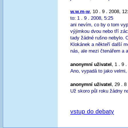
w.w.m-w
, 10 . 9 . 2008, 12
to: 1 . 9 . 2008, 5:25
ani nevím, co by o tom vyp
výjimkou dvou nebo tří zá
tady žádné rušno nebylo. 
Klokánek a někteří další mo
nás, ale mezi čtenářem a au
anonymní uživatel
, 1 . 9 
Ano, vypadá to jako velmi, 
anonymní uživatel
, 29 . 8
Už skoro půl roku žádny n
vstup do debaty