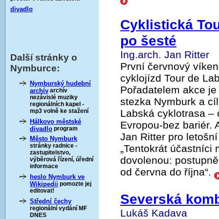
divadlo
Cyklistická Tou
po šesté
Ing.arch. Jan Ritter
Další stránky o
První červnový víkend
Nymburce:
cyklojízd Tour de La
Nymburský hudební
Pořadatelem akce je
archív
archív
nezávislé muziky
stezka Nymburk a cí
regionálních kapel -
mp3 volně ke stažení
Labská cyklotrasa – 
Hálkovo městské
Evropou-bez bariér. 
divadlo
program
Jan Ritter pro letošní
Město Nymburk
stránky radnice -
„Tentokrát účastníci 
zastupitelstvo,
dovolenou: postupně,
výběrová řízení, úřední
informace
od června do října“.
heslo Nymburk ve
Wikipedii
pomozte jej
editovat!
Severská komb
Střední čechy
regionální vydání MF
Lukáš Kadava
DNES