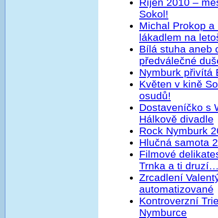
Říjen 2010 – měs
Sokol!
Michal Prokop a
lákadlem na letoš
Bílá stuha aneb
předválečné duš
Nymburk přivítá
Květen v kině So
osudů!
Dostaveníčko s
Hálkově divadle
Rock Nymburk 20
Hlučná samota 
Filmové delikate
Trnka a ti druzí
Zrcadlení Valent
automatizované
Kontroverzní Trie
Nymburce