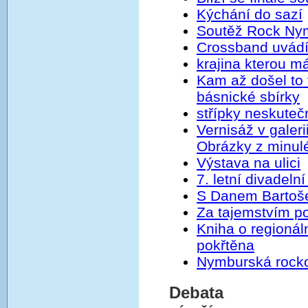
Kýchání do sazí
Soutěž Rock Nym
Crossband uvádí
krajina kterou m
Kam až došel to
básnické sbírky
střípky neskutečn
Vernisáž v galer
Obrázky z minulé
Výstava na ulici
7. letní divadel
S Danem Bartoš
Za tajemstvím p
Kniha o regionál
pokřtěna
Nymburská rock
Debata