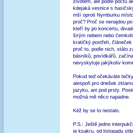
životem, ale podle počtu akc
kdejaká vesnice s hasičsk
mší oproti Nymburku místo
proč? Proč se nenajdou po 
kteří by po koncertu, diva
širým nebem nebo čemkoliv 
kratičký postřeh, článeček 
proč to, podle nich, stálo
básníků, povídkářů, začína
nevyskytuje jakýkoliv ko
Pokud teď očekáváte tečk
alespoň pro dnešek zklam
jazyku, ani pod prsty. Pos
možná mě něco napadne.
Kéž by se to nestalo.
P.S.: Ještě jedno interpuk
je ksakru, od listopadu sl