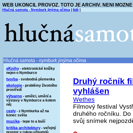
WEB UKONCIL PROVOZ. TOTO JE ARCHIV. NENI MOZNE
Hlučná samota - Nymburk jinýma očima
|
lidé
|
Hlučná samota -
nymburk jinýma očima
eKnihy
- elektronické knížky
nejen o Nymburce
Druhý ročník fi
tvorba
- svobodná písmenka
ekologie
- problémy životního
vyhlášen
prostředí
výtvarno
- umělci, umění a
Wethes
výstavy v Nymburce a kolem
něj
Filmový festival Vys
cesty
- z Nymburka až na
druhého ročníku. Do
konec světa
svůj snímek nejpozděj
muzika
- tepe to a buší
kritika architektury
- veřejný
prostor v rukou uživatelů