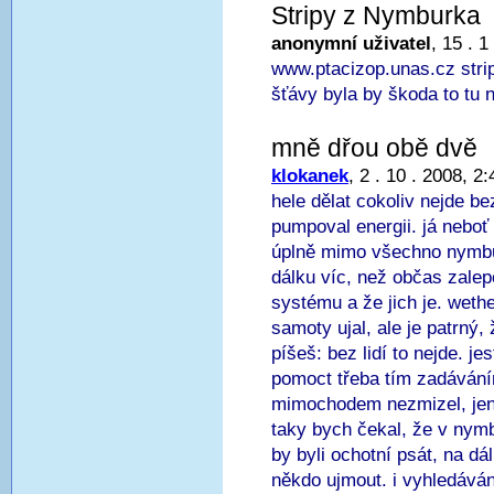
Stripy z Nymburka
anonymní uživatel
, 15 . 1
www.ptacizop.unas.cz stri
šťávy byla by škoda to tu 
mně dřou obě dvě
klokanek
, 2 . 10 . 2008, 2:
hele dělat cokoliv nejde be
pumpoval energii. já neboť
úplně mimo všechno nymbu
dálku víc, než občas zale
systému a že jich je. weth
samoty ujal, ale je patrný,
píšeš: bez lidí to nejde. j
pomoct třeba tím zadávání
mimochodem nezmizel, jen
taky bych čekal, že v nym
by byli ochotní psát, na d
někdo ujmout. i vyhledáván