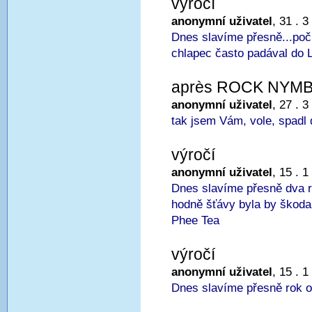
výročí
anonymní uživatel
, 31 . 3
Dnes slavíme přesně...poč
chlapec často padával do 
après ROCK NYM
anonymní uživatel
, 27 . 3
tak jsem Vám, vole, spadl 
výročí
anonymní uživatel
, 15 . 1
Dnes slavíme přesně dva r
hodně šťávy byla by škoda 
Phee Tea
výročí
anonymní uživatel
, 15 . 1
Dnes slavíme přesně rok o