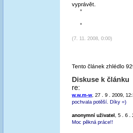
vyprávět.
°
°
(7. 11. 2008, 0:00)
Tento článek zhlédlo 92
Diskuse k článku
re:
w.w.m-w
, 27 . 9 . 2009, 12
pochvala potěší. Díky =)
anonymní uživatel
, 5 . 6 
Moc pěkná práce!!