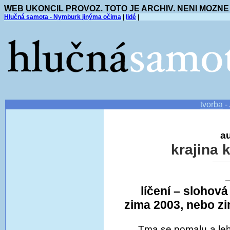
WEB UKONCIL PROVOZ. TOTO JE ARCHIV. NENI MOZNE
Hlučná samota - Nymburk jinýma očima
|
lidé
|
tvorba
-
au
krajina 
líčení – slohov
zima 2003, nebo zi
Tma se pomalu a lehc