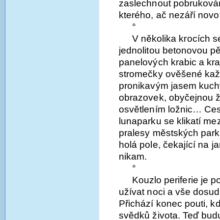
zaslechnout pobrukován
kterého, ač nezáří novo
°
V několika krocích se
jednolitou betonovou pěš
panelových krabic a kra
stromečky ověšené každ
pronikavým jasem kuch
obrazovek, obyčejnou ž
osvětlením ložnic… Ces
lunaparku se klikatí me
pralesy městských parků
holá pole, čekající na ja
nikam.
°
Kouzlo periferie je p
užívat noci a vše dosud
Přichází konec pouti, 
svědků života. Teď budu