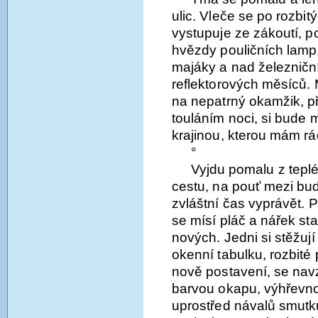
ulic. Vleče se po rozbi
vystupuje ze zákoutí, po
hvězdy pouličních lamp, 
majáky a nad železnič
reflektorových měsíců. M
na nepatrný okamžik, 
touláním noci, si bude
krajinou, kterou mám rá
°
Vyjdu pomalu z tepl
cestu, na pouť mezi bud
zvláštní čas vyprávět. 
se mísí pláč a nářek s
nových. Jedni si stěžují
okenní tabulku, rozbité 
nově postavení, se navz
barvou okapu, výhřevnos
uprostřed návalů smutku