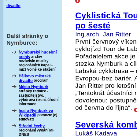
divadlo
Cyklistická Tou
po šesté
Ing.arch. Jan Ritter
Další stránky o
První červnový víkend
Nymburce:
cyklojízd Tour de La
Nymburský hudební
Pořadatelem akce je
archív
archív
nezávislé muziky
stezka Nymburk a cí
regionálních kapel -
mp3 volně ke stažení
Labská cyklotrasa – 
Hálkovo městské
Evropou-bez bariér. 
divadlo
program
Jan Ritter pro letošní
Město Nymburk
stránky radnice -
„Tentokrát účastníci 
zastupitelstvo,
dovolenou: postupně,
výběrová řízení, úřední
informace
od června do října“.
heslo Nymburk ve
Wikipedii
pomozte jej
editovat!
Severská komb
Střední čechy
regionální vydání MF
Lukáš Kadava
DNES