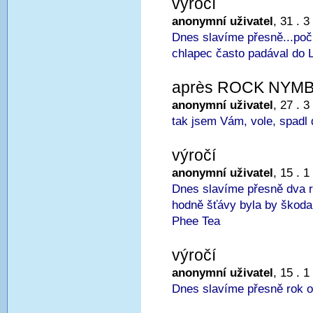
výročí
anonymní uživatel
, 31 . 3
Dnes slavíme přesně...poč
chlapec často padával do 
après ROCK NYM
anonymní uživatel
, 27 . 3
tak jsem Vám, vole, spadl 
výročí
anonymní uživatel
, 15 . 1
Dnes slavíme přesně dva r
hodně šťávy byla by škoda 
Phee Tea
výročí
anonymní uživatel
, 15 . 1
Dnes slavíme přesně rok o