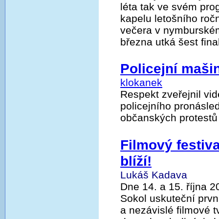
léta tak ve svém pr
kapelu letošního ročn
večera v nymburském
března utká šest fina
Policejní maši
klokanek
Respekt zveřejnil vi
policejního pronásle
občanských protestů
Filmový festiv
blíží!
Lukáš Kadava
Dne 14. a 15. října 
Sokol uskuteční prvn
a nezávislé filmové 