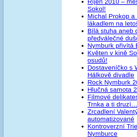
Říjen 2010 – měs
Sokol!
Michal Prokop a
lákadlem na letoš
Bílá stuha aneb
předválečné duš
Nymburk přivítá
Květen v kině So
osudů!
Dostaveníčko s
Hálkově divadle
Rock Nymburk 20
Hlučná samota 
Filmové delikate
Trnka a ti druzí
Zrcadlení Valent
automatizované
Kontroverzní Trie
Nymburce