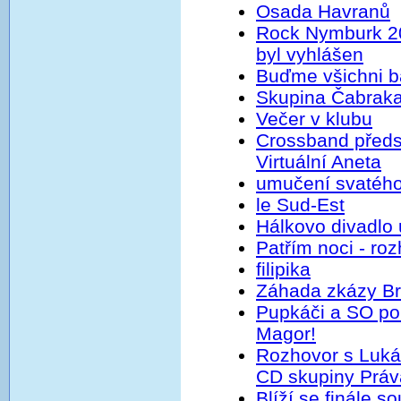
Osada Havranů
Rock Nymburk 20
byl vyhlášen
Buďme všichni b
Skupina Čabraka
Večer v klubu
Crossband předs
Virtuální Aneta
umučení svatého
le Sud-Est
Hálkovo divadlo
Patřím noci - r
filipika
Záhada zkázy Br
Pupkáči a SO pok
Magor!
Rozhovor s Luk
CD skupiny Práv
Blíží se finále 