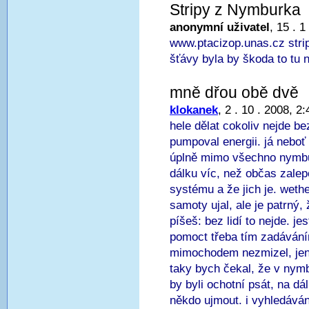
Stripy z Nymburka
anonymní uživatel
, 15 . 1
www.ptacizop.unas.cz stri
šťávy byla by škoda to tu 
mně dřou obě dvě
klokanek
, 2 . 10 . 2008, 2:
hele dělat cokoliv nejde be
pumpoval energii. já neboť
úplně mimo všechno nymbu
dálku víc, než občas zale
systému a že jich je. weth
samoty ujal, ale je patrný,
píšeš: bez lidí to nejde. j
pomoct třeba tím zadávání
mimochodem nezmizel, jen
taky bych čekal, že v nym
by byli ochotní psát, na d
někdo ujmout. i vyhledáván