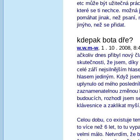
etc může být užitečná prác
které se ti nechce. možná je
pomáhat jinak, než psaní, m
jinýho, než se přidat.
kdepak bota dře?
w.w.m-w
, 1 . 10 . 2008, 8:
ačkoliv dnes přibyl nový č
skutečnosti, že jsem, díky
celé září nejsilnějším hla
hlasem jediným. Když jsem s
uplynulo od mého poslední
zaznamenatelnou změnou b
budoucích, rozhodl jsem s
klávesnice a zaklikat myší
Celou dobu, co existuje ten
to více než 6 let, to tu vy
velmi málo. Netvrdím, že b