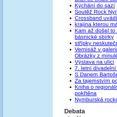
Kýchání do sazí
Soutěž Rock Nym
Crossband uvádí
krajina kterou m
Kam až došel to
básnické sbírky
střípky neskutečn
Vernisáž v galer
Obrázky z minulé
Výstava na ulici
7. letní divadel
S Danem Bartoš
Za tajemstvím p
Kniha o regionál
pokřtěna
Nymburská rock
Debata