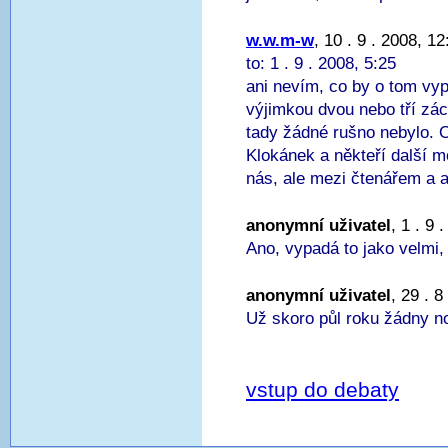
w.w.m-w
, 10 . 9 . 2008, 12
to: 1 . 9 . 2008, 5:25
ani nevím, co by o tom vyp
výjimkou dvou nebo tří zá
tady žádné rušno nebylo. 
Klokánek a někteří další mo
nás, ale mezi čtenářem a au
anonymní uživatel
, 1 . 9 
Ano, vypadá to jako velmi, 
anonymní uživatel
, 29 . 8
Už skoro půl roku žádny n
vstup do debaty