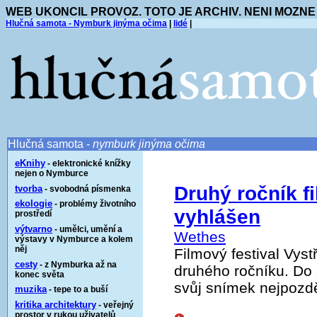
WEB UKONCIL PROVOZ. TOTO JE ARCHIV. NENI MOZNE
Hlučná samota - Nymburk jinýma očima
|
lidé
|
Hlučná samota -
nymburk jinýma očima
eKnihy
- elektronické knížky
nejen o Nymburce
Druhý ročník fi
tvorba
- svobodná písmenka
ekologie
- problémy životního
vyhlášen
prostředí
výtvarno
- umělci, umění a
Wethes
výstavy v Nymburce a kolem
něj
Filmový festival Vys
cesty
- z Nymburka až na
druhého ročníku. Do
konec světa
svůj snímek nejpozděj
muzika
- tepe to a buší
kritika architektury
- veřejný
prostor v rukou uživatelů