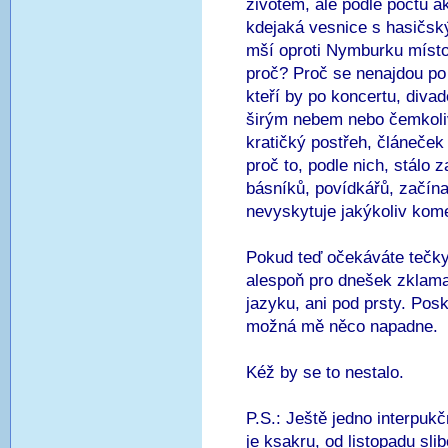
životem, ale podle počtu akc
kdejaká vesnice s hasičsk
mší oproti Nymburku místo
proč? Proč se nenajdou po 
kteří by po koncertu, diva
širým nebem nebo čemkoliv 
kratičký postřeh, článeček 
proč to, podle nich, stálo
básníků, povídkářů, začína
nevyskytuje jakýkoliv ko
Pokud teď očekáváte tečk
alespoň pro dnešek zklam
jazyku, ani pod prsty. Pos
možná mě něco napadne.
Kéž by se to nestalo.
P.S.: Ještě jedno interpuk
je ksakru, od listopadu sl