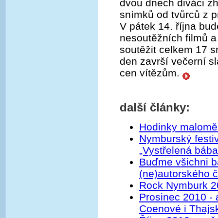
dvou dnech diváci z
snímků od tvůrců z p
V pátek 14. října b
nesoutěžních filmů a
soutěžit celkem 17 s
den završí večerní s
cen vítězům.
další články:
Hodinky maloměs
Nymburský festi
„Vystřelená bába
Buďme všichni b
(ne)autorského č
Rock Nymburk 2
Prosinec 2010 - 
Coenové i Thajs