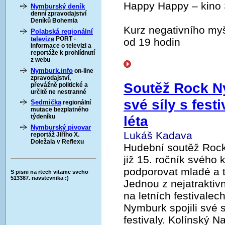
Happy Happy – kino 
Nymburský deník
denní zpravodajství
Deníků Bohemia
Kurz negativního myš
Polabská regionální
televize
PORT -
od 19 hodin
informace o televizi a
reportáže k prohlídnutí
z webu
Nymburk.info
on-line
zpravodajství,
Soutěž Rock Ny
převážně politické a
určitě ne nestranné
své síly s fest
Sedmička
regionální
mutace bezplatného
léta
týdeníku
Nymburský pivovar
Lukáš Kadava
reportáž Jiřího X.
Doležala v Reflexu
Hudební soutěž Rock 
již 15. ročník svého
podporovat mladé a t
S pisni na rtech vitame sveho
513387. navstevnika :)
Jednou z nejatraktivn
na letních festivalec
Nymburk spojili své 
festivaly. Kolínský 