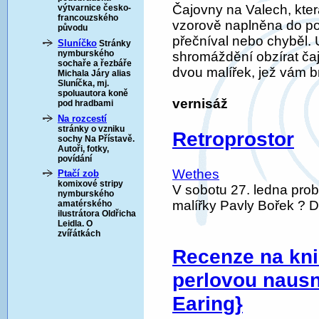
Čajovny na Valech, kter
výtvarnice česko-
francouzského
vzorově naplněna do pos
původu
přečníval nebo chyběl. U
Sluníčko
Stránky
nymburského
shromáždění obzírat ča
sochaře a řezbáře
dvou malířek, jež vám 
Michala Járy alias
Sluníčka, mj.
spoluautora koně
vernisáž
pod hradbami
Na rozcestí
stránky o vzniku
Retroprostor
sochy Na Přístavě.
Autoři, fotky,
povídání
Wethes
Ptačí zob
komixové stripy
V sobotu 27. ledna pro
nymburského
malířky Pavly Bořek ? 
amatérského
ilustrátora Oldřicha
Leidla. O
zvířátkách
Recenze na kni
perlovou nausni
Earing}