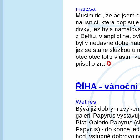
marzsa
Musim rici, ze ac jsem c
nausnici, ktera popisuje 
divky, jez byla namal
z Delftu, v anglictine, b
byl v nedavne dobe nato
jez se stane sluzkou u 
otec otec totiz vlastnil 
prisel o zra
ŘÍHA - vánočn
Wethes
Bývá již dobrým zvykem
galerii Papyrus vystavu
Píst. Galerie Papyrus (s
Papyrus) - do konce led
hod, vstupné dobrovoln