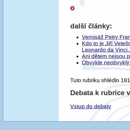
další články:
Vernisáž Petry Fra
Kdo to je Jiří Vet
Leonardo da Vinci..
Ani dětem nejsou p
Obvykle neobvyklý 
Tuto rubriku shlédlo 181
Debata k rubrice 
Vstup do debaty