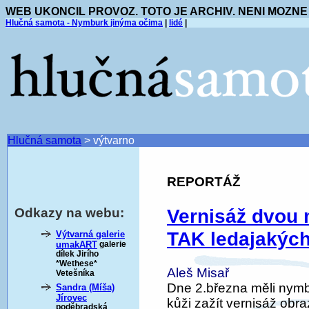
WEB UKONCIL PROVOZ. TOTO JE ARCHIV. NENI MOZNE
Hlučná samota - Nymburk jinýma očima
|
lidé
|
Hlučná samota
>
výtvarno
REPORTÁŽ
Vernisáž dvou 
Odkazy na webu:
TAK ledajakých
Výtvarná galerie
umakART
galerie
dílek Jirího
*Wethese*
Aleš Misař
Vetešníka
Dne 2.března měli nymb
Sandra (Míša)
Jírovec
kůži zažít vernisáž obra
poděbradská