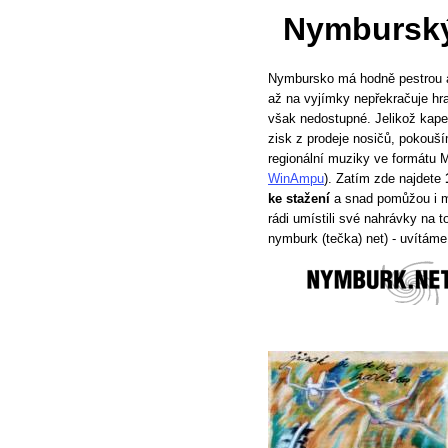
Nymburský
Nymbursko má hodně pestrou a
až na vyjímky nepřekračuje hra
však nedostupné. Jelikož kapel
zisk z prodeje nosičů, pokouší
regionální muziky ve formátu 
WinAmpu
). Zatím zde najdete
ke stažení
a snad pomůžou i m
rádi umístili své nahrávky na t
nymburk (tečka) net) - uvítáme