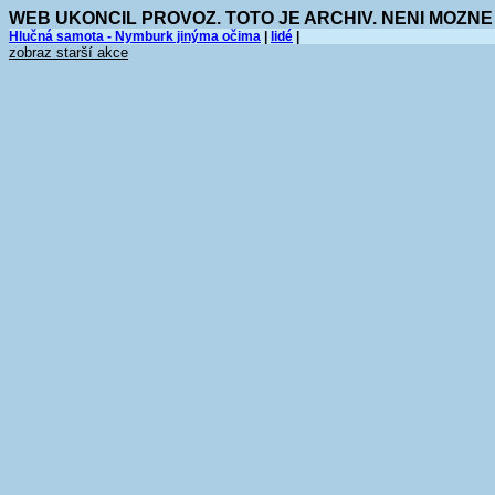
WEB UKONCIL PROVOZ. TOTO JE ARCHIV. NENI MOZNE
Hlučná samota - Nymburk jinýma očima
|
lidé
|
zobraz starší akce