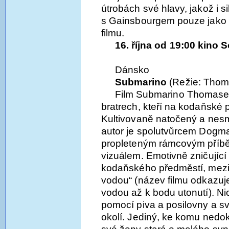
útrobách své hlavy, jakož i 
s Gainsbourgem pouze jako 
filmu.
16. října od 19:00 kino
Dánsko
Submarino
(Režie: Thom
Film Submarino Thomase 
bratrech, kteří na kodaňské p
Kultivovaně natočený a nesmí
autor je spolutvůrcem Dogma
propleteným rámcovým příb
vizuálem. Emotivně zničující 
kodaňského předměstí, mezi 
vodou“ (název filmu odkazuje
vodou až k bodu utonutí). Ni
pomocí piva a posilovny a sv
okolí. Jediný, ke komu nedoká