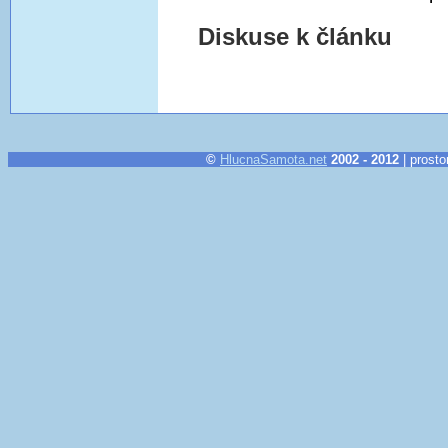
Diskuse k článku
©
HlucnaSamota.net
2002 - 2012
| prosto