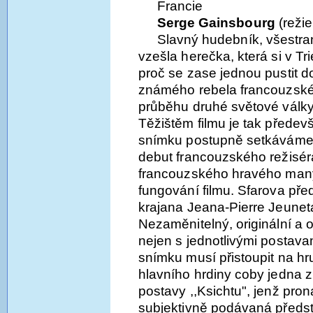
Francie
Serge Gainsbourg
(režie
Slavný hudebník, všestr
vzešla herečka, která si v Tri
proč se zase jednou pustit 
známého rebela francouzské 
průběhu druhé světové války
Těžištěm filmu je tak předev
snímku postupně setkáváme 
debut francouzského režisér
francouzského hravého manýr
fungování filmu. Sfarova pře
krajana Jeana-Pierre Jeuneta
Nezaměnitelný, originální a o
nejen s jednotlivými postavam
snímku musí přistoupit na hr
hlavního hrdiny coby jedna z
postavy ,,Ksichtu", jenž pro
subjektivně podávaná předst