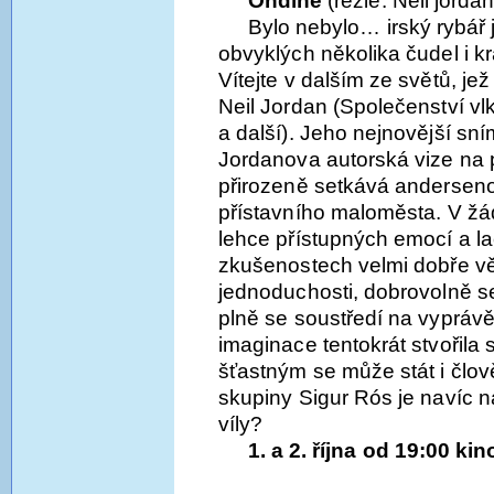
Ondine
(režie: Neil jordan
Bylo nebylo… irský rybář
obvyklých několika čudel i kr
Vítejte v dalším ze světů, j
Neil Jordan (Společenství vl
a další). Jeho nejnovější sn
Jordanova autorská vize na p
přirozeně setkává andersen
přístavního maloměsta. V ž
lehce přístupných emocí a lac
zkušenostech velmi dobře vě
jednoduchosti, dobrovolně s
plně se soustředí na vyprávě
imaginace tentokrát stvořila 
šťastným se může stát i člov
skupiny Sigur Rós je navíc ná
víly?
1. a 2. října od 19:00 k