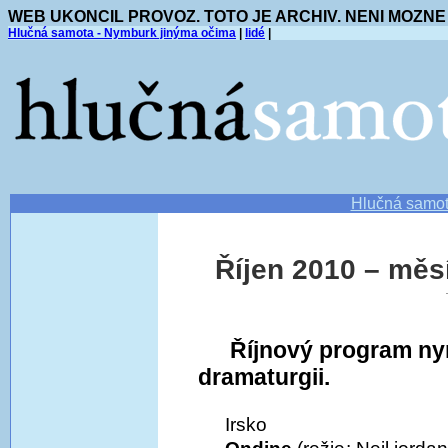
WEB UKONCIL PROVOZ. TOTO JE ARCHIV. NENI MOZNE
Hlučná samota - Nymburk jinýma očima
|
lidé
|
Hlučná samo
Říjen 2010 – měs
Říjnový program ny
dramaturgii.
Irsko