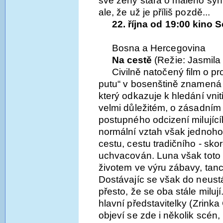
své ženy stará o malého syn
ale, že už je příliš pozdě...
22. října od 19:00 kino
Bosna a Hercegovina
Na cestě
(Režie: Jasmila
Civilně natočený film o p
putu“ v bosenštině znamená 
který odkazuje k hledání vni
velmi důležitém, o zásadním
postupného odcizení milující
normální vztah však jednoho
cestu, cestu tradičního - sk
uchvacován. Luna však toto
životem ve výru zábavy, tan
Dostávajíc se však do neustá
přesto, že se oba stále milu
hlavní představitelky (Zrink
objeví se zde i několik scén