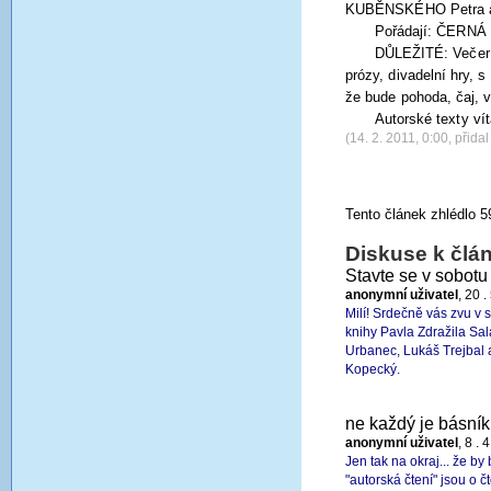
KUBĚNSKÉHO Petra a m
Pořádají: ČERN
DŮLEŽITÉ: Večer 
prózy, divadelní hry, 
že bude pohoda, čaj, v
Autorské texty vít
(14. 2. 2011, 0:00, přidal
Tento článek zhlédlo 5
Diskuse k člá
Stavte se v sobot
anonymní uživatel
, 20 .
Milí! Srdečně vás zvu v
knihy Pavla Zdražila Sal
Urbanec, Lukáš Trejbal a
Kopecký.
ne každý je básník..
anonymní uživatel
, 8 . 
Jen tak na okraj... že by
"autorská čtení" jsou o č