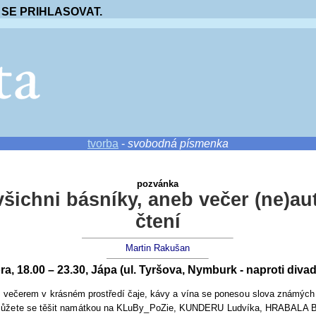
 SE PRIHLASOVAT.
tvorba
-
svobodná písmenka
pozvánka
ichni básníky, aneb večer (ne)au
čtení
Martin Rakušan
ra, 18.00 – 23.30, Jápa (ul. Tyršova, Nymburk - naproti divad
 večerem v krásném prostředí čaje, kávy a vína se ponesou slova známých
Můžete se těšit namátkou na KLuBy_PoZie, KUNDERU Ludvíka, HRABALA B