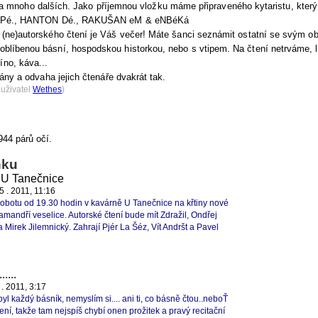
noho dalších. Jako příjemnou vložku máme připraveného kytaristu, který 
Á Pé., HANTON Dé., RAKUŠAN eM & eNBéKá
(ne)autorského čtení je Váš večer! Máte šanci seznámit ostatní se svým 
s oblíbenou básní, hospodskou historkou, nebo s vtipem. Na čtení netrváme, l
íno, káva...
ány a odvaha jejich čtenáře dvakrát tak.
 uživatel
Wethes
)
944 párů očí.
nku
u U Tanečnice
 5 . 2011, 11:16
 sobotu od 19.30 hodin v kavárně U Tanečnice na křtiny nové
amandří veselice. Autorské čtení bude mít Zdražil, Ondřej
 Mirek Jilemnický. Zahrají Pjér La Šéz, Vít Andršt a Pavel
....
4 . 2011, 3:17
 byl každý básník, nemyslím si.... ani ti, co básně čtou..neboŤ
tení, takže tam nejspíš chybí onen prožitek a pravý recitační