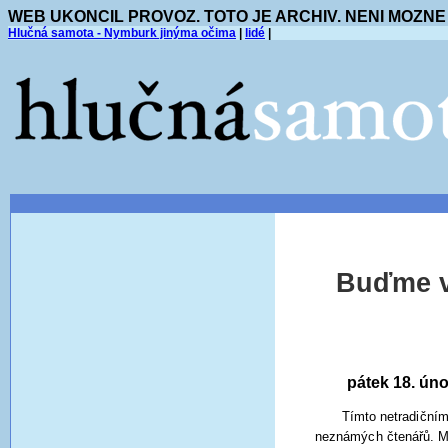
WEB UKONCIL PROVOZ. TOTO JE ARCHIV. NENI MOZNE
Hlučná samota - Nymburk jinýma očima
|
lidé
|
Buďme vš
pátek 18. úno
Tímto netradičním
neznámých čtenářů. 