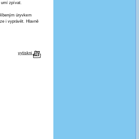
umí zpívat.
oblíbeným úryvkem
ze i vyprávět. Hlavně
vytiskni