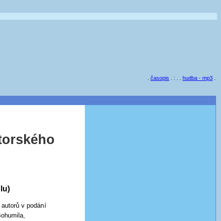
.
časopis
. : . .
hudba - mp3
.
torského
lu)
 autorů v podání
ohumila,