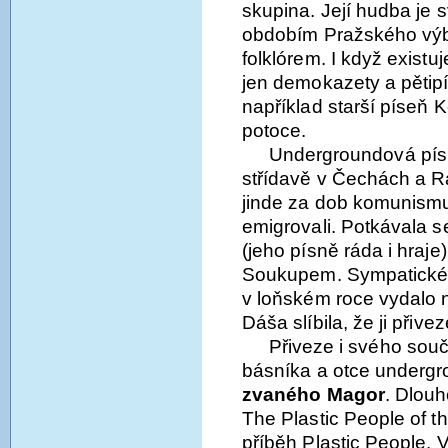
skupina. Její hudba je 
obdobím Pražského výbě
folklórem. I když existu
jen demokazety a pěti
například starší píseň K
potoce.
Undergroundová pís
střídavě v Čechách a Ra
jinde za dob komunismu s
emigrovali. Potkávala s
(jeho písně ráda i hraj
Soukupem. Sympatické v
v loňském roce vydalo 
Dáša slíbila, že ji přiv
Přiveze i svého sou
básníka a otce underg
zvaného Magor
. Dlou
The Plastic People of t
příběh Plastic People. 