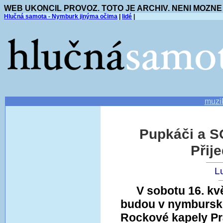
WEB UKONCIL PROVOZ. TOTO JE ARCHIV. NENI MOZNE
Hlučná samota - Nymburk jinýma očima
|
lidé
|
muzi
Pupkáči a SO
Přij
L
V sobotu 16. kv
budou v nymburské
Rockové kapely Pr