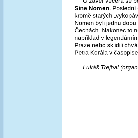
O závěr večera se pos
Sine Nomen
. Poslední
kromě starých „vykopáv
Nomen byli jednu dobu 
Čechách. Nakonec to ne
například v legendárním
Praze nebo sklidili chvá
Petra Korála v časopis
Lukáš Trejbal (organ