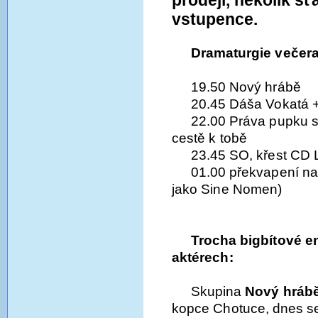
vstupence.
Dramaturgie večera
19.50 Nový hrábě
20.45 Dáša Vokatá +
22.00 Práva pupku s
cestě k tobě
23.45 SO, křest CD L
01.00 překvapení na 
jako Sine Nomen)
Trocha bigbítové 
aktérech:
Skupina
Nový hráb
kopce Chotuce, dnes se