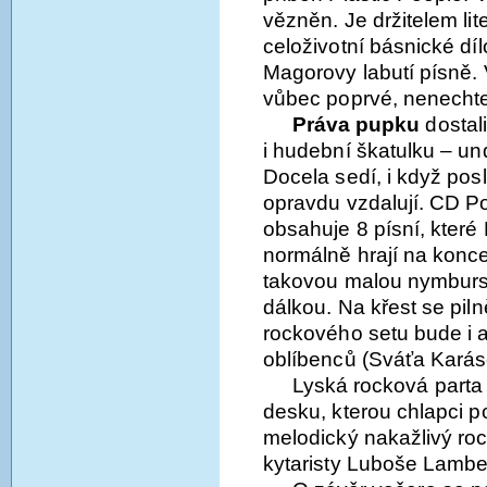
vězněn. Je držitelem lit
celoživotní básnické dí
Magorovy labutí písně.
vůbec poprvé, nenechte s
Práva pupku
dostal
i hudební škatulku – un
Docela sedí, i když pos
opravdu vzdalují. CD P
obsahuje 8 písní, které
normálně hrají na konce
takovou malou nymburs
dálkou. Na křest se pilně
rockového setu bude i 
oblíbenců (Sváťa Karáse
Lyská rocková part
desku, kterou chlapci po
melodický nakažlivý ro
kytaristy Luboše Lamber