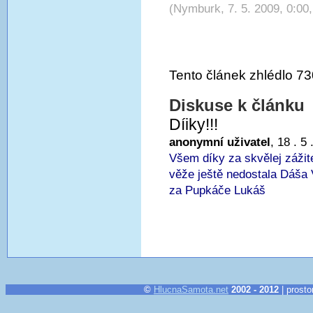
(Nymburk, 7. 5. 2009, 0:00,
Tento článek zhlédlo 73
Diskuse k článku
Díiky!!!
anonymní uživatel
, 18 . 5
Všem díky za skvělej zážit
věže ještě nedostala Dáša 
za Pupkáče Lukáš
©
HlucnaSamota.net
2002 - 2012
| prosto