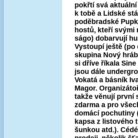
pokřtí svá aktuáln
k tobě a Lidské st
poděbradské Pupká
hostů, kteří svými n
ságo) dobarvují hu
Vystoupí ještě (po
skupina Nový hrábě
si dříve říkala Si
jsou dále undergr
Vokatá a básník Iv
Magor. Organizátoři
takže věnují první
zdarma a pro všec
domácí pochutiny (
kapsa z listového 
šunkou atd.). Céd
prodeji, několik šť