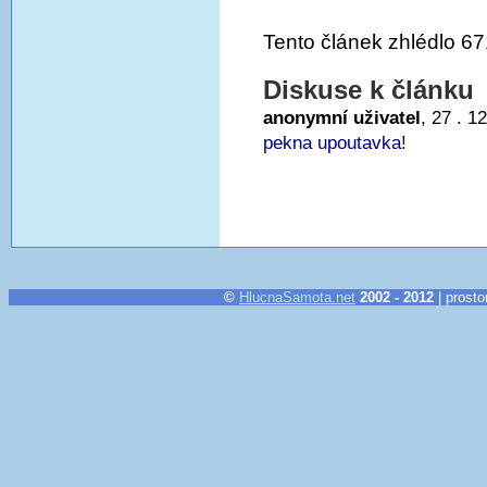
Tento článek zhlédlo 67
Diskuse k článku
anonymní uživatel
, 27 . 1
pekna upoutavka!
©
HlucnaSamota.net
2002 - 2012
| prosto