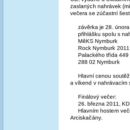
zaslaných nahrávek (mi
večera se zúčastní šest
závěrka je 28. února
přihlášku spolu s na
MěKS Nymburk
Rock Nymburk 2011
Palackého třída 449
288 02 Nymburk
Hlavní cenou soutěže
a víkend v nahrávacím 
Finálový večer:
26. března 2011, K
Hlavním hostem veče
Arciskačány.