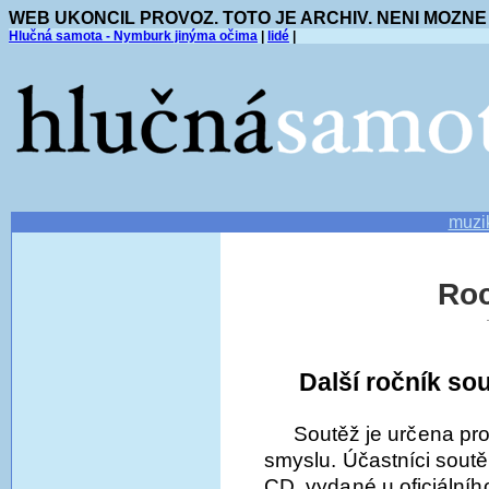
WEB UKONCIL PROVOZ. TOTO JE ARCHIV. NENI MOZNE
Hlučná samota - Nymburk jinýma očima
|
lidé
|
muzi
Ro
Další ročník sou
Soutěž je určena pro
smyslu. Účastníci sout
CD, vydané u oficiálníh