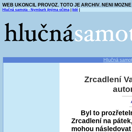
WEB UKONCIL PROVOZ. TOTO JE ARCHIV. NENI MOZNE
Hlučná samota - Nymburk jinýma očima
|
lidé
|
Hlučná samo
Zrcadlení V
auto
Byl to prozřete
Zrcadlení na pátek
mohou následovat 