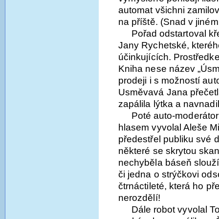
automat všichni zamilov
na příště. (Snad v jiné
Pořad odstartoval kř
Jany Rychetské, kterého 
účinkujících. Prostředk
Kniha nese název „Úsmě
prodeji i s možností au
Usměvavá Jana přečetla
zapálila lýtka a navnad
Poté auto-moderátor
hlasem vyvolal Aleše M
předestřel publiku své d
některé se skrytou skand
nechyběla báseň sloužíc
či jedna o strýčkovi o
čtrnáctileté, která ho př
nerozdělí!
Dále robot vyvolal 