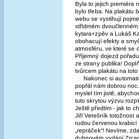
Byla to jejich premiéra 
bylo třeba. Na plakátu b
webu se vystihují pojme
střídmém dvoučlenném 
kytara+zpěv a Lukáš Ka
obohacují efekty a smyč
atmosféru, ve které se 
Příjemný dojezd pořadu
ze strany publika! Dop
tvůrcem plakátu na toto
Nakonec si automati
popřál nám dobrou noc. 
myslel tím jistě, abycho
tuto skrytou výzvu rozpt
Ještě předtím - jak to 
Jiří Vetešník totožnos
rudou červenou krabicí 
„repráček“! Nevíme, zda
dubnovém vydání Zrcadl