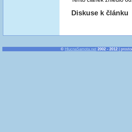
Diskuse k článku
©
HlucnaSamota.net
2002 - 2012
| prosto