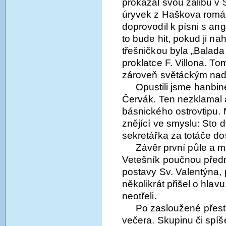
prokázal svou zálibu v 
úryvek z Haškova román
doprovodil k písni s an
to bude hit, pokud ji n
třešničkou byla „Balad
proklatce F. Villona. T
zároveň světáckým nad
Opustili jsme hanbin
Červák. Ten nezklamal 
básnického ostrovtipu. 
znějící ve smyslu: Sto 
sekretářka za totáče do
Závěr první půle a m
Vetešník poučnou před
postavy Sv. Valentýna, 
několikrát přišel o hlav
neotřeli.
Po zasloužené přest
večera. Skupinu či sp