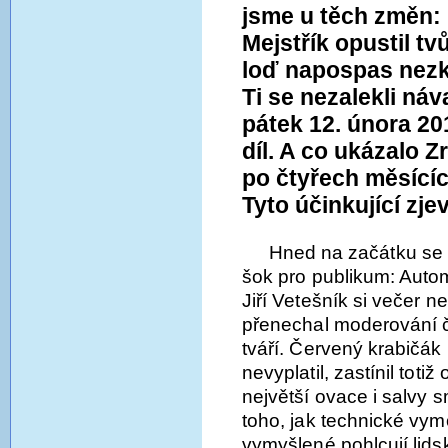
jsme u těch změn:
Mejstřík opustil t
loď napospas nez
Ti se nezalekli ná
pátek 12. února 20
díl. A co ukázalo
po čtyřech měsící
Tyto účinkující zje
Hned na začátku se v
šok pro publikum: Autom
Jiří Vetešník si večer n
přenechal moderování 
tváří. Červený krabičák
nevyplatil, zastínil totiž
největší ovace i salvy
toho, jak technické vy
vymyšlené pohlcují lids