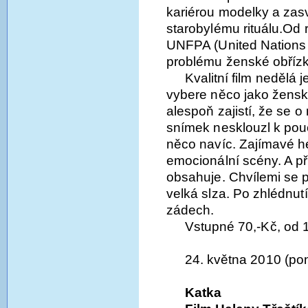
kariérou modelky a zasvě
starobylému rituálu.Od 
UNFPA (United Nations 
problému ženské obřízk
Kvalitní film nedělá
vybere něco jako žensk
alespoň zajistí, že se o
snímek nesklouzl k pouč
něco navíc. Zajímavé h
emocionální scény. A p
obsahuje. Chvílemi se 
velká slza. Po zhlédnu
zádech.
Vstupné 70,-Kč, od 
24. května 2010 (po
Katka