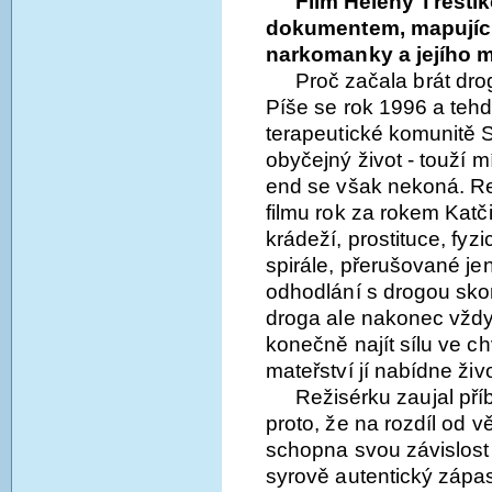
Film Heleny Třeští
dokumentem, mapujícím
narkomanky a jejího m
Proč začala brát drog
Píše se rok 1996 a tehd
terapeutické komunitě 
obyčejný život - touží mí
end se však nekoná. 
filmu rok za rokem Katči
krádeží, prostituce, fyz
spirále, přerušované j
odhodlání s drogou skon
droga ale nakonec vždy
konečně najít sílu ve ch
mateřství jí nabídne živ
Režisérku zaujal př
proto, že na rozdíl od 
schopna svou závislost 
syrově autentický zápas