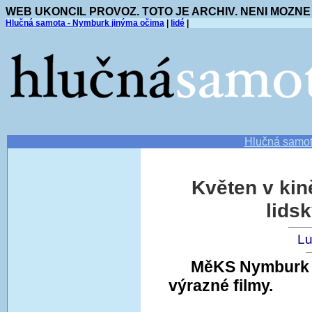
WEB UKONCIL PROVOZ. TOTO JE ARCHIV. NENI MOZNE
Hlučná samota - Nymburk jinýma očima
|
lidé
|
Hlučná samo
Květen v kin
lids
Lu
MěKS Nymburk 
výrazné filmy.