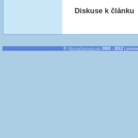
Diskuse k článku
©
HlucnaSamota.net
2002 - 2012
| prosto