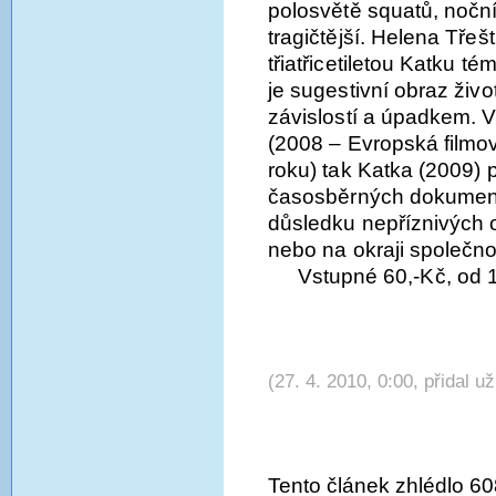
polosvětě squatů, nočníc
tragičtější. Helena Tře
třiatřicetiletou Katku t
je sugestivní obraz ži
závislostí a úpadkem. 
(2008 – Evropská filmo
roku) tak Katka (2009) p
časosběrných dokumentů
důsledku nepříznivých ok
nebo na okraji společno
Vstupné 60,-Kč, od 
(27. 4. 2010, 0:00, přidal u
Tento článek zhlédlo 60