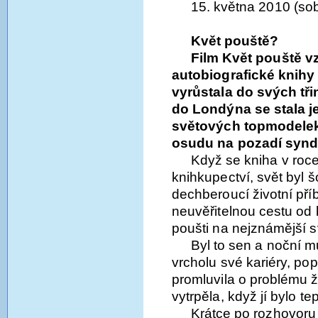
15. května 2010 (so
Květ pouště?
Film Květ pouště v
autobiografické knihy 
vyrůstala do svých tři
do Londýna se stala j
světových topmodelek
osudu na pozadí synd
Když se kniha v roce
knihkupectví, svět byl 
dechberoucí životní př
neuvěřitelnou cestu od
poušti na nejznámější 
Byl to sen a noční 
vrcholu své kariéry, po
promluvila o problému 
vytrpěla, když jí bylo tep
Krátce po rozhovoru 