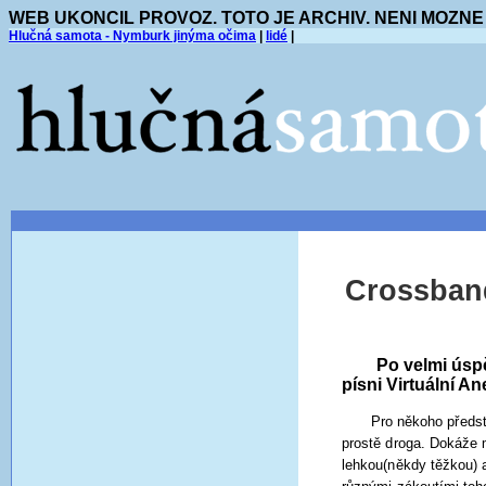
WEB UKONCIL PROVOZ. TOTO JE ARCHIV. NENI MOZNE
Hlučná samota - Nymburk jinýma očima
|
lidé
|
Crossband
Po velmi úsp
písni Virtuální An
Pro někoho předsta
prostě droga. Dokáže m
lehkou(někdy těžkou) a