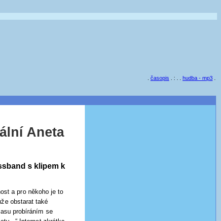
.
časopis
. : . .
hudba - mp3
.
ální Aneta
ssband s klipem k
nost a pro někoho je to
ůže obstarat také
času probíráním se