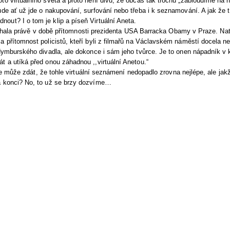
to virtuálního světa a proto není divu, že občas tak trochu „zabloudíme na ne
ude ať už jde o nakupování, surfování nebo třeba i k seznamování. A jak že t
ut? I o tom je klip a píseň Virtuální Aneta.
íhala právě v době přítomnosti prezidenta USA Barracka Obamy v Praze. Nat
a přítomnost policistů, kteří byli z filmařů na Václavském náměstí docela n
 Nymburského divadla, ale dokonce i sám jeho tvůrce. Je to onen nápadník v 
t a utíká před onou záhadnou ,,virtuální Anetou.“
e může zdát, že tohle virtuální seznámení nedopadlo zrovna nejlépe, ale jak
a konci? No, to už se brzy dozvíme…