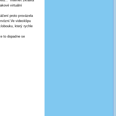
tu...“ Internet zkrátka
akové virtuální
áčení proto provázela
ervózní.Ve videoklipu
klobouku, který rychle
že to dopadne se