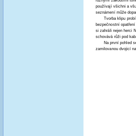
různými zákoutími toho
používají všichni a vš
seznámení může dopadno
Tvorba klipu prob
bezpečnostní opatření 
si zahráli nejen herci
schovává růži pod kabá
Na první pohled s
zamilovanou dvojicí n