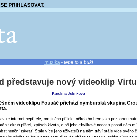
 SE PRIHLASOVAT.
muzika
-
tepe to a buší
 představuje nový videoklip Virtu
Karolína Jelínková
ěšném videoklipu Fousáč přichází nymburská skupina Cro
eta.
vuje internet nepřítele, pro jiného přítele, někdo ho bere jako poznanou nut
ěnit okruh přátel, způsob života, a při jeho chvilkové nedostupnosti nám m
bstinenční závrať. Stále více jeho uživatelů na něm tráví stále více svého 