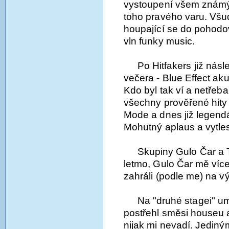
vystoupení všem známých
toho pravého varu. Všud
houpající se do pohodo
vln funky music.
Po Hitfakers již násl
večera - Blue Effect ak
Kdo byl tak ví a netřeb
všechny prověřené hit
Mode a dnes již legend
Mohutný aplaus a vytle
Skupiny Gulo Čar a T
letmo, Gulo Čar mě více
zahráli (podle me) na v
Na "druhé stagei" u
postřehl směsi houseu 
nijak mi nevadí. Jediný