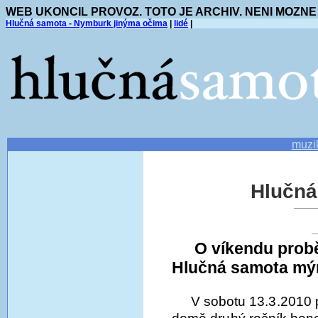
WEB UKONCIL PROVOZ. TOTO JE ARCHIV. NENI MOZNE
Hlučná samota - Nymburk jinýma očima
|
lidé
|
muzi
Hlučná
O víkendu probě
Hlučná samota mý
V sobotu 13.3.2010 