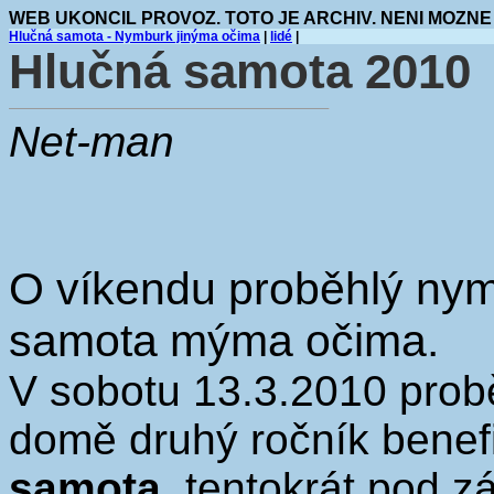
WEB UKONCIL PROVOZ. TOTO JE ARCHIV. NENI MOZNE
Hlučná samota - Nymburk jinýma očima
|
lidé
|
Hlučná samota 2010
Net-man
O víkendu proběhlý nym
samota mýma očima.
V sobotu 13.3.2010 prob
domě druhý ročník benefi
samota
, tentokrát pod z