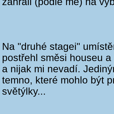
zahráli (podle me) na vý
Na "druhé stagei" umístě
postřehl směsi houseu a
a nijak mi nevadí. Jedin
temno, které mohlo být 
světýlky...