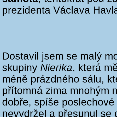
prezidenta Václava Havl
Dostavil jsem se malý m
skupiny
Nierika
, která m
méně prázdného sálu, kt
přítomná zima mnohým ne
dobře, spíše poslechové v
nevydržel a přesunul se