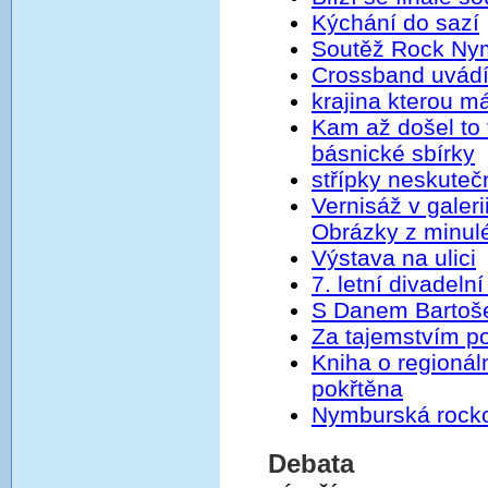
Kýchání do sazí
Soutěž Rock Nym
Crossband uvádí
krajina kterou m
Kam až došel to
básnické sbírky
střípky neskutečn
Vernisáž v galer
Obrázky z minulé
Výstava na ulici
7. letní divadel
S Danem Bartoš
Za tajemstvím p
Kniha o regionál
pokřtěna
Nymburská rock
Debata