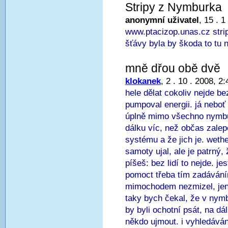
Stripy z Nymburka
anonymní uživatel
, 15 . 1
www.ptacizop.unas.cz stri
šťávy byla by škoda to tu 
mně dřou obě dvě
klokanek
, 2 . 10 . 2008, 2:
hele dělat cokoliv nejde be
pumpoval energii. já neboť
úplně mimo všechno nymbu
dálku víc, než občas zale
systému a že jich je. weth
samoty ujal, ale je patrný,
píšeš: bez lidí to nejde. j
pomoct třeba tím zadávání
mimochodem nezmizel, jen
taky bych čekal, že v nym
by byli ochotní psát, na d
někdo ujmout. i vyhledáván