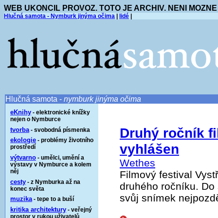
WEB UKONCIL PROVOZ. TOTO JE ARCHIV. NENI MOZNE
Hlučná samota - Nymburk jinýma očima
|
lidé
|
Hlučná samota -
nymburk jinýma očima
eKnihy
- elektronické knížky
nejen o Nymburce
Druhý ročník fi
tvorba
- svobodná písmenka
ekologie
- problémy životního
vyhlášen
prostředí
výtvarno
- umělci, umění a
Wethes
výstavy v Nymburce a kolem
něj
Filmový festival Vys
cesty
- z Nymburka až na
druhého ročníku. Do
konec světa
svůj snímek nejpozděj
muzika
- tepe to a buší
kritika architektury
- veřejný
prostor v rukou uživatelů