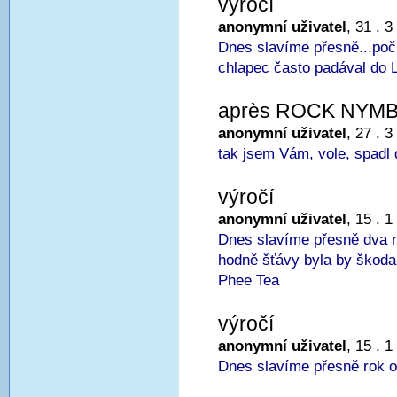
výročí
anonymní uživatel
, 31 . 3
Dnes slavíme přesně...poč
chlapec často padával do 
après ROCK NYM
anonymní uživatel
, 27 . 3
tak jsem Vám, vole, spadl 
výročí
anonymní uživatel
, 15 . 1
Dnes slavíme přesně dva r
hodně šťávy byla by škoda 
Phee Tea
výročí
anonymní uživatel
, 15 . 1
Dnes slavíme přesně rok o