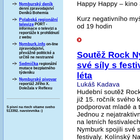
Happy Happy – kino 
Nymburský deník
denní zpravodajství
Deníků Bohemia
Kurz negativního myš
Polabská regionální
televize
PORT -
od 19 hodin
informace o televizi a
reportáže k prohlídnutí
z webu
Nymburk.info
on-line
zpravodajství,
Soutěž Rock Ny
převážně politické a
určitě ne nestranné
své síly s fest
Sedmička
regionální
mutace bezplatného
léta
týdeníku
Nymburský pivovar
Lukáš Kadava
reportáž Jiřího X.
Doležala v Reflexu
Hudební soutěž Rock 
již 15. ročník svého
podporovat mladé a t
S pisni na rtech vitame sveho
513392. navstevnika :)
Jednou z nejatraktivn
na letních festivalec
Nymburk spojili své 
festivaly. Kolínský 