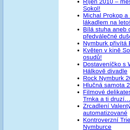
Říjen 2010 – měs
Sokol!
Michal Prokop a
lákadlem na letoš
Bílá stuha aneb
předválečné duš
Nymburk přivítá
Květen v kině So
osudů!
Dostaveníčko s
Hálkově divadle
Rock Nymburk 20
Hlučná samota 
Filmové delikate
Trnka a ti druzí
Zrcadlení Valent
automatizované
Kontroverzní Trie
Nymburce