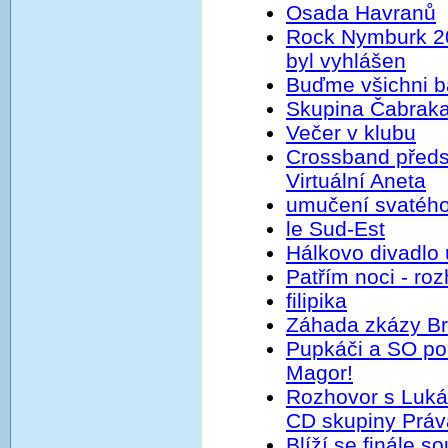
Osada Havranů
Rock Nymburk 20
byl vyhlášen
Buďme všichni b
Skupina Čabraka
Večer v klubu
Crossband předs
Virtuální Aneta
umučení svatého
le Sud-Est
Hálkovo divadlo
Patřím noci - r
filipika
Záhada zkázy Br
Pupkáči a SO pok
Magor!
Rozhovor s Luk
CD skupiny Práv
Blíží se finále 