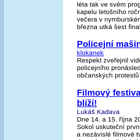
léta tak ve svém pr
kapelu letošního ročn
večera v nymburském
března utká šest fina
Policejní maši
klokanek
Respekt zveřejnil vi
policejního pronásle
občanských protestů
Filmový festiv
blíží!
Lukáš Kadava
Dne 14. a 15. října 
Sokol uskuteční prvn
a nezávislé filmové 