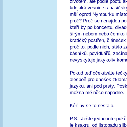
životem, ale podle počtu akc
kdejaká vesnice s hasičsk
mší oproti Nymburku místo
proč? Proč se nenajdou po 
kteří by po koncertu, diva
širým nebem nebo čemkoliv 
kratičký postřeh, článeček 
proč to, podle nich, stálo
básníků, povídkářů, začína
nevyskytuje jakýkoliv ko
Pokud teď očekáváte tečk
alespoň pro dnešek zklam
jazyku, ani pod prsty. Pos
možná mě něco napadne.
Kéž by se to nestalo.
P.S.: Ještě jedno interpuk
je ksakru, od listopadu sl