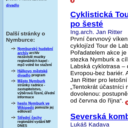
divadlo
Cyklistická Tou
po šesté
Ing.arch. Jan Ritter
Další stránky o
První červnový víkend
Nymburce:
cyklojízd Tour de La
Nymburský hudební
Pořadatelem akce je
archív
archív
nezávislé muziky
stezka Nymburk a cí
regionálních kapel -
mp3 volně ke stažení
Labská cyklotrasa – 
Hálkovo městské
Evropou-bez bariér. 
divadlo
program
Jan Ritter pro letošní
Město Nymburk
stránky radnice -
„Tentokrát účastníci 
zastupitelstvo,
dovolenou: postupně,
výběrová řízení, úřední
informace
od června do října“.
heslo Nymburk ve
Wikipedii
pomozte jej
editovat!
Severská komb
Střední čechy
regionální vydání MF
Lukáš Kadava
DNES