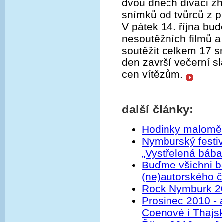
dvou dnech diváci z
snímků od tvůrců z p
V pátek 14. října b
nesoutěžních filmů a
soutěžit celkem 17 s
den završí večerní s
cen vítězům.
další články:
Hodinky maloměs
Nymburský festi
„Vystřelená bába
Buďme všichni b
(ne)autorského č
Rock Nymburk 2
Prosinec 2010 - 
Coenové i Thajs