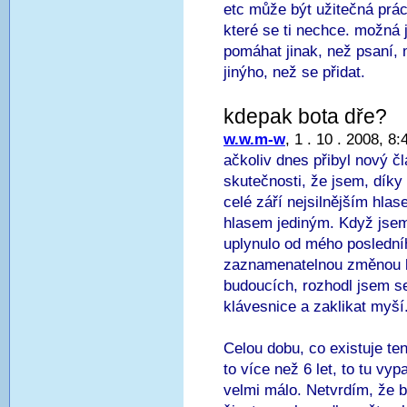
etc může být užitečná prác
které se ti nechce. možná je
pomáhat jinak, než psaní, m
jinýho, než se přidat.
kdepak bota dře?
w.w.m-w
, 1 . 10 . 2008, 8:
ačkoliv dnes přibyl nový č
skutečnosti, že jsem, díky
celé září nejsilnějším hla
hlasem jediným. Když jsem s
uplynulo od mého poslední
zaznamenatelnou změnou b
budoucích, rozhodl jsem s
klávesnice a zaklikat myší
Celou dobu, co existuje ten
to více než 6 let, to tu vy
velmi málo. Netvrdím, že b