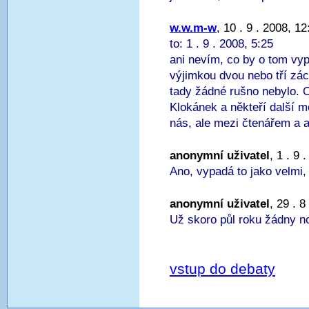
w.w.m-w
, 10 . 9 . 2008, 12
to: 1 . 9 . 2008, 5:25
ani nevím, co by o tom vyp
výjimkou dvou nebo tří zá
tady žádné rušno nebylo. 
Klokánek a někteří další mo
nás, ale mezi čtenářem a au
anonymní uživatel
, 1 . 9 
Ano, vypadá to jako velmi, 
anonymní uživatel
, 29 . 8
Už skoro půl roku žádny n
vstup do debaty