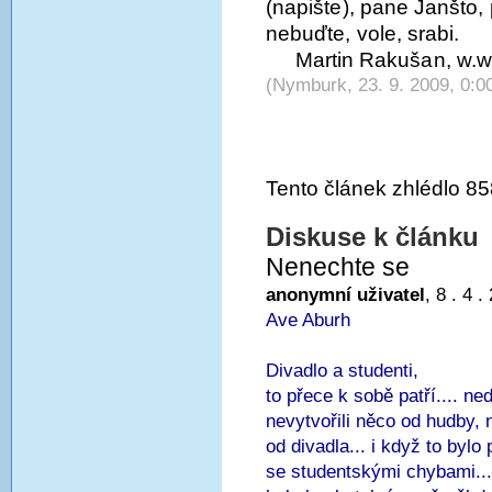
(napište), pane Janšto
nebuďte, vole, srabi.
Martin Rakušan, w.w
(Nymburk, 23. 9. 2009, 0:0
Tento článek zhlédlo 85
Diskuse k článku
Nenechte se
anonymní uživatel
, 8 . 4 .
Ave Aburh
Divadlo a studenti,
to přece k sobě patří.... n
nevytvořili něco od hudby,
od divadla... i když to bylo
se studentskými chybami....