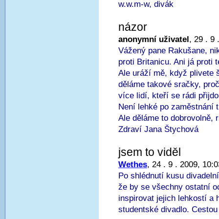
w.w.m-w, divák
názor
anonymní uživatel
, 29 . 9
Vážený pane Rakušane, nikd
proti Britanicu. Ani já prot
Ale uráží mě, když plivete 
děláme takové sračky, proč 
více lidí, kteří se rádi přij
Není lehké po zaměstnání t
Ale děláme to dobrovolně, r
Zdraví Jana Štychová
jsem to viděl
Wethes
, 24 . 9 . 2009, 10:0
Po shlédnutí kusu divadeln
že by se všechny ostatní 
inspirovat jejich lehkostí a
studentské divadlo. Cestou