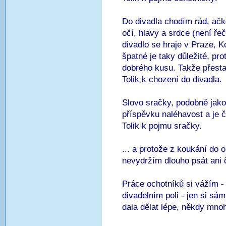
Do divadla chodím rád, ačko
očí, hlavy a srdce (není ř
divadlo se hraje v Praze, Ko
špatné je taky důležité, pr
dobrého kusu. Takže přestat
Tolik k chození do divadla.
Slovo sračky, podobně jako
příspěvku naléhavost a je č
Tolik k pojmu sračky.
... a protože z koukání do 
nevydržím dlouho psát ani č
Práce ochotníků si vážím - 
divadelním poli - jen si sá
dala dělat lépe, někdy mno