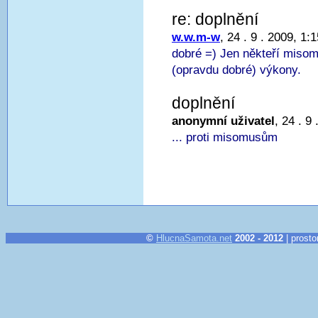
re: doplnění
w.w.m-w
, 24 . 9 . 2009, 1:
dobré =) Jen někteří miso
(opravdu dobré) výkony.
doplnění
anonymní uživatel
, 24 . 9
... proti misomusům
©
HlucnaSamota.net
2002 - 2012
| prosto