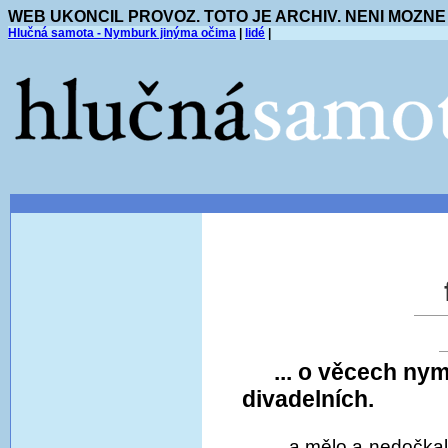
WEB UKONCIL PROVOZ. TOTO JE ARCHIV. NENI MOZNE
Hlučná samota - Nymburk jinýma očima
|
lidé
|
... o věcech ny
divadelních.
... a mělo a nedočkal