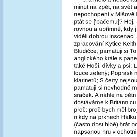
minut na zpět, na svět 
nepochopení v Míšově h
ptát se ['pačemu]? Hej, 
rovnou a upřímně, kdy j
viděli dobrou inscenaci 
zpracování Kytice Keit
Bludičce, pamatuji si 
anglického krále s pan
také Hoši, dívky a psi; 
louce zelený; Poprask 
klarinetů; S čerty nejso
pamatuji si nevhodně mn
sraček. A náhle na pětn
dostáváme k Britannicu.
proč; proč bych měl broji
nikdy na prknech Hálku
(často dost blbě) hrát o
napsanou hru v ochotni