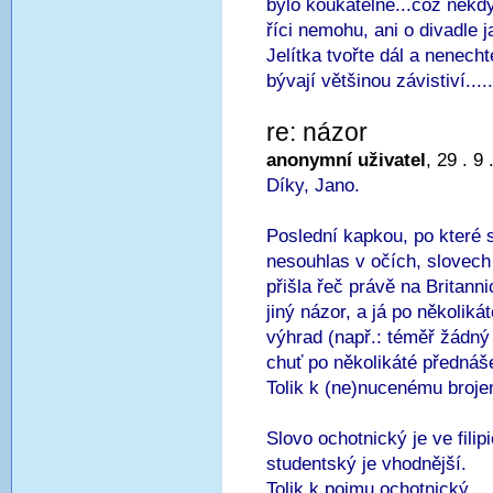
bylo koukatelné...což někd
říci nemohu, ani o divadle 
Jelítka tvořte dál a nenecht
bývají většinou závistiví....
re: názor
anonymní uživatel
, 29 . 9
Díky, Jano.
Poslední kapkou, po které se
nesouhlas v očích, slovech
přišla řeč právě na Britanni
jiný názor, a já po několiká
výhrad (např.: téměř žádný
chuť po několikáté přednáše
Tolik k (ne)nucenému brojen
Slovo ochotnický je ve filip
studentský je vhodnější.
Tolik k pojmu ochotnický.