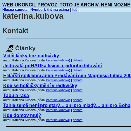
WEB UKONCIL PROVOZ. TOTO JE ARCHIV. NENI MOZNE
Hlučná samota - Nymburk jinýma očima
|
lidé
|
katerina.kubova
Kontakt
Články
Vidět lásky bez nadsázky
autor: Kateřina Kubová (přidal
katerina.kubova
) |
debata
Jedovatá poHADka tisíce a jednoho tetování
autor: Kateřina Kubová (přidal
katerina.kubova
) |
debata
Elitářští spiklenci aneb Předávání cen Magnesia Litera 20
autor: Kateřina Kubová (přidal
katerina.kubova
) |
debata
Kde se holčičky mění v ředkvičky
autor: Kateřina Kubová (přidal
katerina.kubova
) |
debata
Tabula rasa
autor: Kateřina Kubová (přidal
katerina.kubova
) |
debata
Tahle země není pro starý… ani pro mladý… ani pro Boha
autor: Kateřina Kubová (přidal
katerina.kubova
) |
debata
Kde domov můj?
autor: Kateřina Kubová (přidal
katerina.kubova
) |
debata