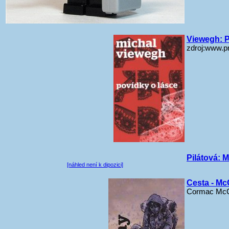
Viewegh: P
zdroj:www.pr
Pilátová: M
[náhled není k dipozici]
Cesta - Mc
Cormac McC