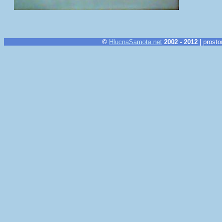
©
HlucnaSamota.net
2002 - 2012
| prosto