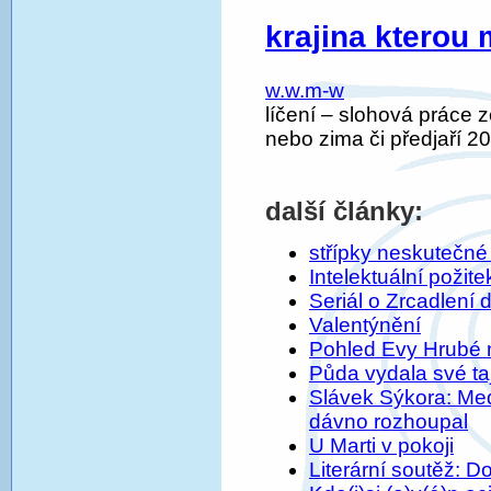
krajina kterou
w.w.m-w
líčení – slohová práce 
nebo zima či předjaří 
další články:
střípky neskutečné 
Intelektuální požite
Seriál o Zrcadlení 
Valentýnění
Pohled Evy Hrubé 
Půda vydala své ta
Slávek Sýkora: Med
dávno rozhoupal
U Marti v pokoji
Literární soutěž: D