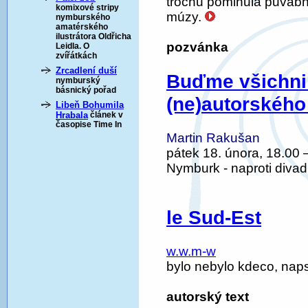
trochu pominula půvabno
komixové stripy
múzy.
nymburského
amatérského
ilustrátora Oldřicha
pozvánka
Leidla. O
zvířátkách
Zrcadlení duší
Buďme všichni 
nymburský
básnický pořad
(ne)autorského
Libeň Bohumila
Hrabala
článek v
časopise Time In
Martin Rakušan
pátek 18. února, 18.00 –
Nymburk - naproti divad
le Sud-Est
w.w.m-w
bylo nebylo kdeco, nap
autorský text