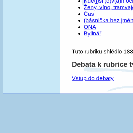
Kde(j)si (o)v(á)n oc
Ženy, víno, tramvaj
Čas
(básnička bez jmé
ONA
Bylinář
Tuto rubriku shlédlo 188
Debata k rubrice 
Vstup do debaty