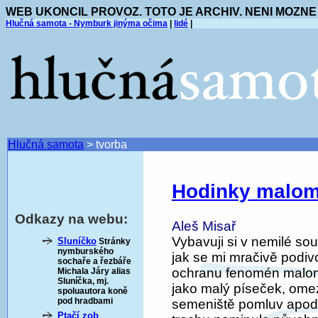
WEB UKONCIL PROVOZ. TOTO JE ARCHIV. NENI MOZNE
Hlučná samota - Nymburk jinýma očima
|
lidé
|
Hlučná samota
>
tvorba
Hodinky malomě
Odkazy na webu:
Aleš Misař
Vybavuji si v nemilé souv
Sluníčko
Stránky
nymburského
jak se mi mračivě podiv
sochaře a řezbáře
ochranu fenomén malomě
Michala Járy alias
Sluníčka, mj.
jako malý píseček, omez
spoluautora koně
pod hradbami
semeniště pomluv apod. 
Ptačí zob