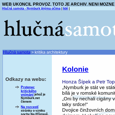
WEB UKONCIL PROVOZ. TOTO JE ARCHIV. NENI MOZNE
Hlučná samota - Nymburk jinýma očima
|
lidé
|
Hlučná samota
>
kritika architektury
Kolonie
Odkazy na webu:
Honza Šípek a Petr Top
„Nymburk je stát ve stát
Prstenec
kritického
bílá je v romské komunit
vnímání
jehož je
„Oni by nechali cigány 
Nymburk.net
členem
taky srdce!“
Na rozcestí
Dvojice činžovních do
stránky o vzniku
sochy Na Přístavě.