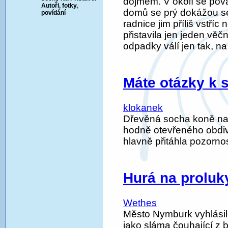
dojmem. V okolí se pov
Autoři, fotky,
domů se prý dokážou se
povídání
radnice jim příliš vstří
přistavila jen jeden věč
odpadky válí jen tak, 
Máte otázky k 
klokanek
Dřevěná socha koně na
hodně otevřeného obdivu 
hlavně přitáhla pozorno
Hurá na proluk
Wethes
Město Nymburk vyhlásilo
jako sláma čouhající z 