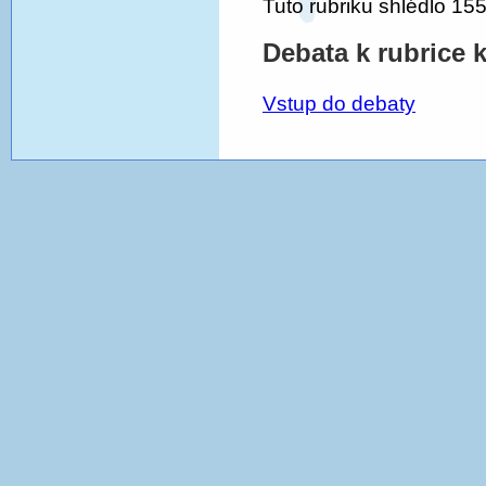
Tuto rubriku shlédlo 155
Debata k rubrice k
Vstup do debaty