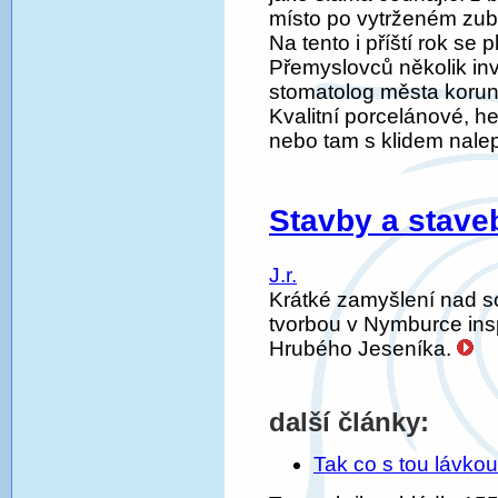
místo po vytrženém zubu
Na tento i příští rok se
Přemyslovců několik inv
stomatolog města korun
Kvalitní porcelánové, h
nebo tam s klidem nale
Stavby a stave
J.r.
Krátké zamyšlení nad s
tvorbou v Nymburce ins
Hrubého Jeseníka.
další články:
Tak co s tou lávko