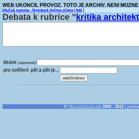
WEB UKONCIL PROVOZ. TOTO JE ARCHIV. NENI MOZNE
Hlučná samota - Nymburk jinýma očima
|
lidé
|
Debata k rubrice "
kritika architek
titulek
:
(nepovinné)
pro ověření: pět a pět je...
©
HlucnaSamota.net
2002 - 2012
| prosto